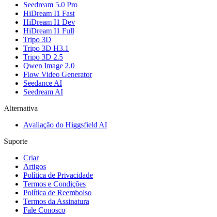
Seedream 5.0 Pro
HiDream I1 Fast
HiDream I1 Dev
HiDream I1 Full
Tripo 3D
Tripo 3D H3.1
Tripo 3D 2.5
Qwen Image 2.0
Flow Video Generator
Seedance AI
Seedream AI
Alternativa
Avaliação do Higgsfield AI
Suporte
Criar
Artigos
Política de Privacidade
Termos e Condições
Política de Reembolso
Termos da Assinatura
Fale Conosco