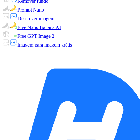
Remover fundo
Prompt Nano
Descrever imagem
Free Nano Banana AI
Free GPT Image 2
Imagem para imagem grátis