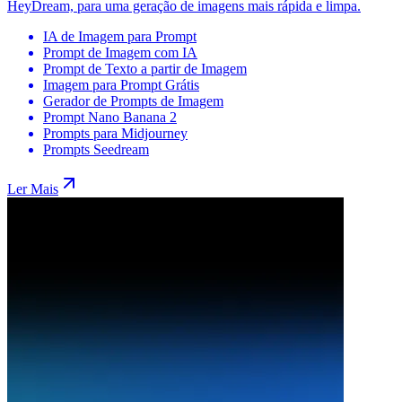
HeyDream, para uma geração de imagens mais rápida e limpa.
IA de Imagem para Prompt
Prompt de Imagem com IA
Prompt de Texto a partir de Imagem
Imagem para Prompt Grátis
Gerador de Prompts de Imagem
Prompt Nano Banana 2
Prompts para Midjourney
Prompts Seedream
Ler Mais