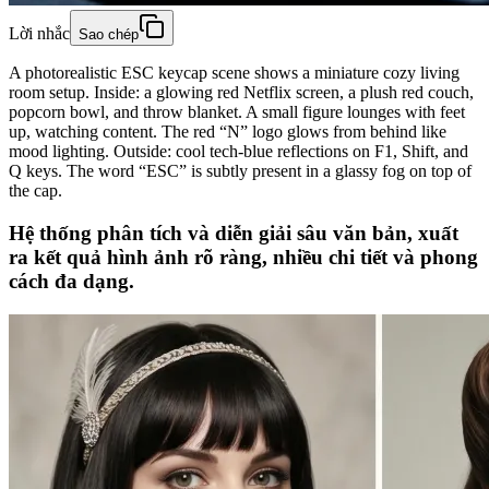
Lời nhắc
Sao chép
A photorealistic ESC keycap scene shows a miniature cozy living
room setup. Inside: a glowing red Netflix screen, a plush red couch,
popcorn bowl, and throw blanket. A small figure lounges with feet
up, watching content. The red “N” logo glows from behind like
mood lighting. Outside: cool tech-blue reflections on F1, Shift, and
Q keys. The word “ESC” is subtly present in a glassy fog on top of
the cap.
Hệ thống phân tích và diễn giải sâu văn bản, xuất
ra kết quả hình ảnh rõ ràng, nhiều chi tiết và phong
cách đa dạng.