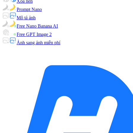
Xóa nền
Prompt Nano
Mô tả ảnh
Free Nano Banana AI
Free GPT Image 2
Ảnh sang ảnh miễn phí