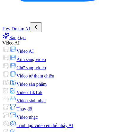
Hey Dream AI
Sáng tạo
Video AI
Video AI
Ảnh sang video
Chữ sang video
Video từ tham chiếu
Video sản phẩm
Video TikTok
Video sinh nhật
Thay đồ
Video nhạc
Trình tạo video em bé nhảy AI