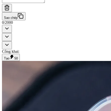
Sao chép
0
/
2000
Công khai
:
Tạo
50