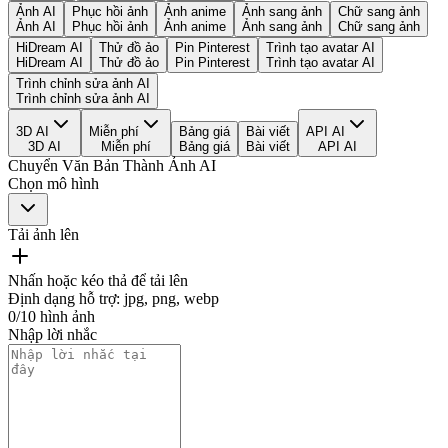
Ảnh AI
Phục hồi ảnh
Ảnh anime
Ảnh sang ảnh
Chữ sang ảnh
Ảnh AI
Phục hồi ảnh
Ảnh anime
Ảnh sang ảnh
Chữ sang ảnh
HiDream AI
Thử đồ ảo
Pin Pinterest
Trình tạo avatar AI
HiDream AI
Thử đồ ảo
Pin Pinterest
Trình tạo avatar AI
Trình chỉnh sửa ảnh AI
Trình chỉnh sửa ảnh AI
3D AI
Miễn phí
Bảng giá
Bài viết
API AI
3D AI
Miễn phí
Bảng giá
Bài viết
API AI
Chuyển Văn Bản Thành Ảnh AI
Chọn mô hình
Tải ảnh lên
Nhấn hoặc kéo thả để tải lên
Định dạng hỗ trợ
:
jpg, png, webp
0
/
10
hình ảnh
Nhập lời nhắc