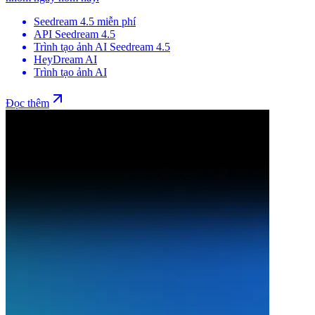
Seedream 4.5 miễn phí
API Seedream 4.5
Trình tạo ảnh AI Seedream 4.5
HeyDream AI
Trình tạo ảnh AI
Đọc thêm