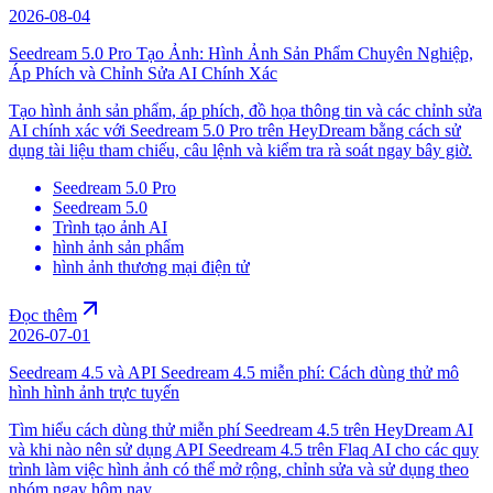
2026-08-04
Seedream 5.0 Pro Tạo Ảnh: Hình Ảnh Sản Phẩm Chuyên Nghiệp,
Áp Phích và Chỉnh Sửa AI Chính Xác
Tạo hình ảnh sản phẩm, áp phích, đồ họa thông tin và các chỉnh sửa
AI chính xác với Seedream 5.0 Pro trên HeyDream bằng cách sử
dụng tài liệu tham chiếu, câu lệnh và kiểm tra rà soát ngay bây giờ.
Seedream 5.0 Pro
Seedream 5.0
Trình tạo ảnh AI
hình ảnh sản phẩm
hình ảnh thương mại điện tử
Đọc thêm
2026-07-01
Seedream 4.5 và API Seedream 4.5 miễn phí: Cách dùng thử mô
hình hình ảnh trực tuyến
Tìm hiểu cách dùng thử miễn phí Seedream 4.5 trên HeyDream AI
và khi nào nên sử dụng API Seedream 4.5 trên Flaq AI cho các quy
trình làm việc hình ảnh có thể mở rộng, chỉnh sửa và sử dụng theo
nhóm ngay hôm nay.