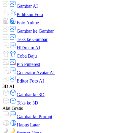
Gambar AI
Pulihkan Foto
Foto Anime
Gambar ke Gambar
Teks ke Gambar
HiDream AI
Coba Baju
Pin Pinterest
Generator Avatar AI
Editor Foto AI
3D AI
Gambar ke 3D
Teks ke 3D
Alat Gratis
Gambar ke Prompt
Hapus Latar