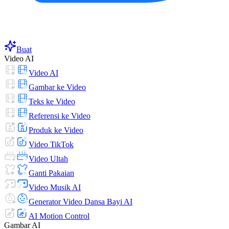
Buat
Video AI
Video AI
Gambar ke Video
Teks ke Video
Referensi ke Video
Produk ke Video
Video TikTok
Video Ultah
Ganti Pakaian
Video Musik AI
Generator Video Dansa Bayi AI
AI Motion Control
Gambar AI