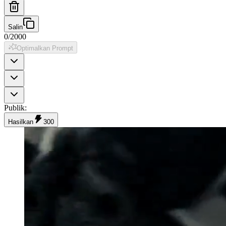
Salin
0
/
2000
Optimalkan Prompt
Publik
:
Hasilkan
300