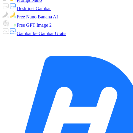
Prompt Nano
Deskripsi Gambar
Free Nano Banana AI
Free GPT Image 2
Gambar ke Gambar Gratis