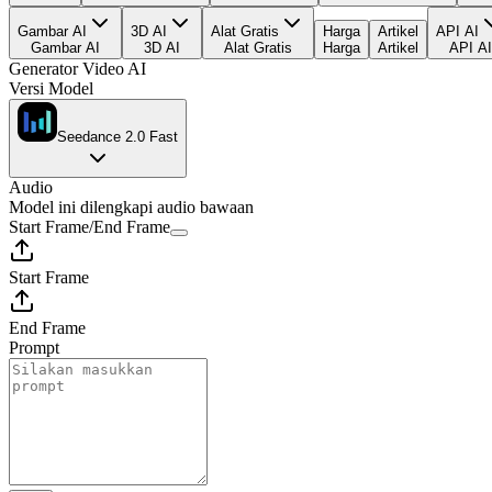
Gambar AI
3D AI
Alat Gratis
Harga
Artikel
API AI
Gambar AI
3D AI
Alat Gratis
Harga
Artikel
API AI
Generator Video AI
Versi Model
Seedance 2.0 Fast
Audio
Model ini dilengkapi audio bawaan
Start Frame
/
End Frame
Start Frame
End Frame
Prompt