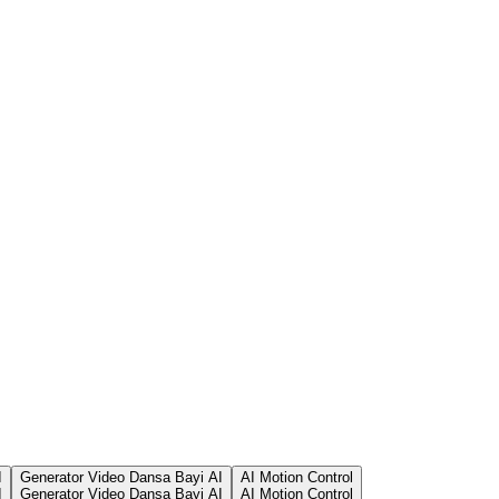
I
Generator Video Dansa Bayi AI
AI Motion Control
I
Generator Video Dansa Bayi AI
AI Motion Control