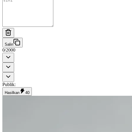
Salin
0
/
2000
Publik
:
Hasilkan
40