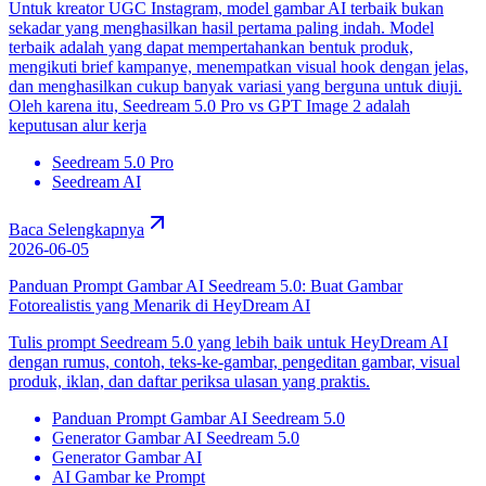
Untuk kreator UGC Instagram, model gambar AI terbaik bukan
sekadar yang menghasilkan hasil pertama paling indah. Model
terbaik adalah yang dapat mempertahankan bentuk produk,
mengikuti brief kampanye, menempatkan visual hook dengan jelas,
dan menghasilkan cukup banyak variasi yang berguna untuk diuji.
Oleh karena itu, Seedream 5.0 Pro vs GPT Image 2 adalah
keputusan alur kerja
Seedream 5.0 Pro
Seedream AI
Baca Selengkapnya
2026-06-05
Panduan Prompt Gambar AI Seedream 5.0: Buat Gambar
Fotorealistis yang Menarik di HeyDream AI
Tulis prompt Seedream 5.0 yang lebih baik untuk HeyDream AI
dengan rumus, contoh, teks-ke-gambar, pengeditan gambar, visual
produk, iklan, dan daftar periksa ulasan yang praktis.
Panduan Prompt Gambar AI Seedream 5.0
Generator Gambar AI Seedream 5.0
Generator Gambar AI
AI Gambar ke Prompt