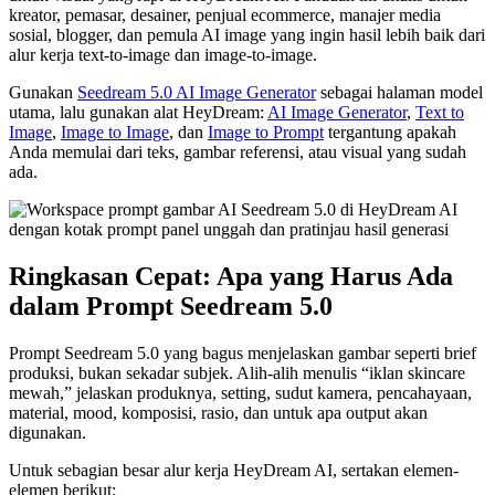
kreator, pemasar, desainer, penjual ecommerce, manajer media
sosial, blogger, dan pemula AI image yang ingin hasil lebih baik dari
alur kerja text-to-image dan image-to-image.
Gunakan
Seedream 5.0 AI Image Generator
sebagai halaman model
utama, lalu gunakan alat HeyDream:
AI Image Generator
,
Text to
Image
,
Image to Image
, dan
Image to Prompt
tergantung apakah
Anda memulai dari teks, gambar referensi, atau visual yang sudah
ada.
Ringkasan Cepat: Apa yang Harus Ada
dalam Prompt Seedream 5.0
Prompt Seedream 5.0 yang bagus menjelaskan gambar seperti brief
produksi, bukan sekadar subjek. Alih-alih menulis “iklan skincare
mewah,” jelaskan produknya, setting, sudut kamera, pencahayaan,
material, mood, komposisi, rasio, dan untuk apa output akan
digunakan.
Untuk sebagian besar alur kerja HeyDream AI, sertakan elemen-
elemen berikut: