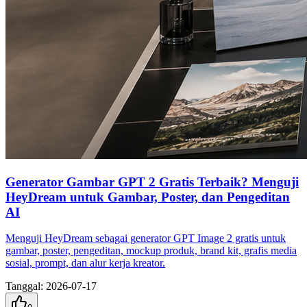
Generator Gambar GPT 2 Gratis Terbaik? Menguji
HeyDream untuk Gambar, Poster, dan Pengeditan
AI
Menguji HeyDream sebagai generator GPT Image 2 gratis untuk
gambar, poster, pengeditan, mockup produk, brand kit, grafis media
sosial, prompt, dan alur kerja kreator.
Tanggal
:
2026-07-17