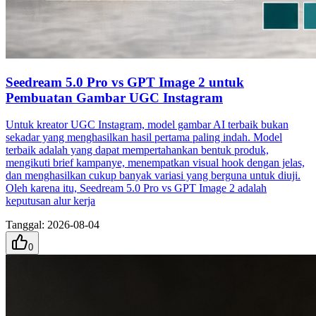
Seedream 5.0 Pro vs GPT Image 2 untuk
Pembuatan Gambar UGC Instagram
Untuk kreator UGC Instagram, model gambar AI terbaik bukan
sekadar yang menghasilkan hasil pertama paling indah. Model
terbaik adalah yang dapat mempertahankan bentuk produk,
mengikuti brief kampanye, menempatkan visual hook dengan jelas,
dan menghasilkan cukup banyak variasi yang berguna untuk diuji.
Oleh karena itu, Seedream 5.0 Pro vs GPT Image 2 adalah
keputusan alur kerja
Tanggal
:
2026-08-04
0