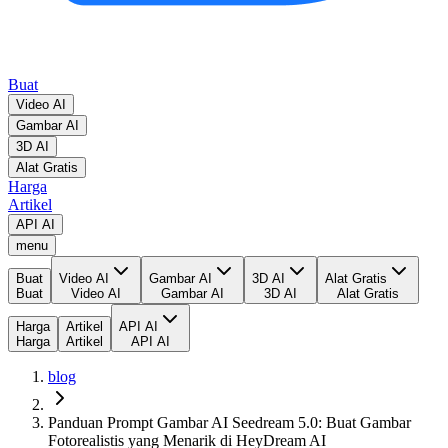
Buat
Video AI
Gambar AI
3D AI
Alat Gratis
Harga
Artikel
API AI
menu
Buat
Video AI
Gambar AI
3D AI
Alat Gratis
Buat
Video AI
Gambar AI
3D AI
Alat Gratis
Harga
Artikel
API AI
Harga
Artikel
API AI
blog
Panduan Prompt Gambar AI Seedream 5.0: Buat Gambar
Fotorealistis yang Menarik di HeyDream AI