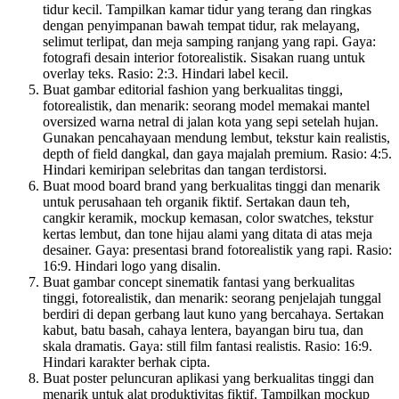
tidur kecil. Tampilkan kamar tidur yang terang dan ringkas
dengan penyimpanan bawah tempat tidur, rak melayang,
selimut terlipat, dan meja samping ranjang yang rapi. Gaya:
fotografi desain interior fotorealistik. Sisakan ruang untuk
overlay teks. Rasio: 2:3. Hindari label kecil.
Buat gambar editorial fashion yang berkualitas tinggi,
fotorealistik, dan menarik: seorang model memakai mantel
oversized warna netral di jalan kota yang sepi setelah hujan.
Gunakan pencahayaan mendung lembut, tekstur kain realistis,
depth of field dangkal, dan gaya majalah premium. Rasio: 4:5.
Hindari kemiripan selebritas dan tangan terdistorsi.
Buat mood board brand yang berkualitas tinggi dan menarik
untuk perusahaan teh organik fiktif. Sertakan daun teh,
cangkir keramik, mockup kemasan, color swatches, tekstur
kertas lembut, dan tone hijau alami yang ditata di atas meja
desainer. Gaya: presentasi brand fotorealistik yang rapi. Rasio:
16:9. Hindari logo yang disalin.
Buat gambar concept sinematik fantasi yang berkualitas
tinggi, fotorealistik, dan menarik: seorang penjelajah tunggal
berdiri di depan gerbang laut kuno yang bercahaya. Sertakan
kabut, batu basah, cahaya lentera, bayangan biru tua, dan
skala dramatis. Gaya: still film fantasi realistis. Rasio: 16:9.
Hindari karakter berhak cipta.
Buat poster peluncuran aplikasi yang berkualitas tinggi dan
menarik untuk alat produktivitas fiktif. Tampilkan mockup