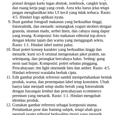
ponsel dengan kartu tugas abstrak, notebook, cangkir kopi,
dan ruang kerja pagi yang cerah. Area teks harus jelas tetapi
jangan menghasilkan teks UI kecil yang tidak terbaca. Rasio:
4:5. Hindari logo aplikasi nyata.
Buat gambar fotografi makanan yang berkualitas tinggi,
fotorealistik, dan menarik: semangkuk yogurt stroberi dengan
granola, siraman madu, serbet linen, dan cahaya siang dapur
yang terang. Komposisi: foto makanan editorial top-down
dengan tekstur tajam dan warna yang menggugah selera.
Rasio: 1:1. Hindari label nutrisi palsu.
Buat potret konsep karakter yang berkualitas tinggi dan
menarik: kurir sci-fi orisinal mengenakan jaket praktis, tas
selempang, dan perangkat bercahaya halus. Setting: gang
neon saat hujan. Komposisi: potret sebatas pinggang.
Pencahayaan: rim light sinematik biru dan amber. Rasio: 4:5.
Hindari referensi waralaba berhak cipta.
Edit gambar produk referensi sambil mempertahankan bentuk
produk, warna, dan penempatan label tetap konsisten. Ubah
hanya latar menjadi setup studio bersih yang fotorealistik
dengan bayangan lembut dan pencahayaan ecommerce
premium yang menarik. Rasio: 1:1. Hindari mengubah
identitas produk.
Gunakan gambar referensi sebagai komposisi utama.
Pertahankan pose dan framing subjek, tetapi ubah gaya
menjadi poster editorial berkualitas tinggi yang menarik