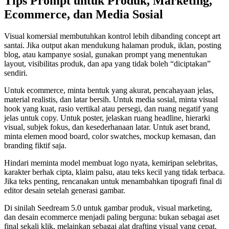
Tips Prompt untuk Produk, Marketing,
Ecommerce, dan Media Sosial
Visual komersial membutuhkan kontrol lebih dibanding concept art
santai. Jika output akan mendukung halaman produk, iklan, posting
blog, atau kampanye sosial, gunakan prompt yang menentukan
layout, visibilitas produk, dan apa yang tidak boleh “diciptakan”
sendiri.
Untuk ecommerce, minta bentuk yang akurat, pencahayaan jelas,
material realistis, dan latar bersih. Untuk media sosial, minta visual
hook yang kuat, rasio vertikal atau persegi, dan ruang negatif yang
jelas untuk copy. Untuk poster, jelaskan ruang headline, hierarki
visual, subjek fokus, dan kesederhanaan latar. Untuk aset brand,
minta elemen mood board, color swatches, mockup kemasan, dan
branding fiktif saja.
Hindari meminta model membuat logo nyata, kemiripan selebritas,
karakter berhak cipta, klaim palsu, atau teks kecil yang tidak terbaca.
Jika teks penting, rencanakan untuk menambahkan tipografi final di
editor desain setelah generasi gambar.
Di sinilah Seedream 5.0 untuk gambar produk, visual marketing,
dan desain ecommerce menjadi paling berguna: bukan sebagai aset
final sekali klik, melainkan sebagai alat drafting visual yang cepat.