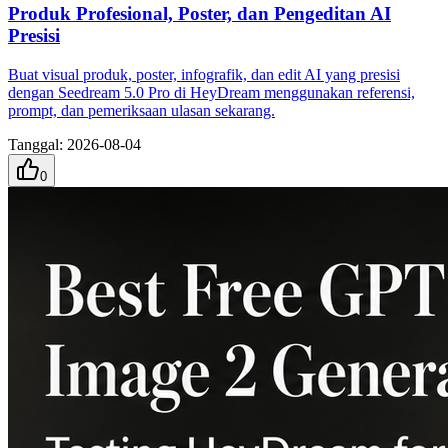
Produk Profesional, Poster, dan Pengeditan AI
Presisi
Buat visual produk, poster, infografik, dan edit AI yang presisi
dengan Seedream 5.0 Pro di HeyDream menggunakan referensi,
prompt, dan pemeriksaan ulasan sekarang.
Tanggal
:
2026-08-04
0