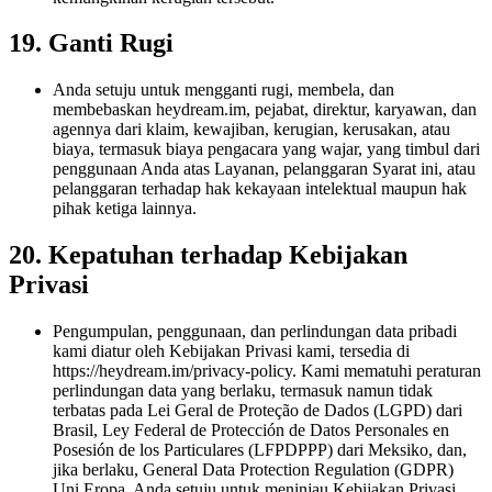
19. Ganti Rugi
Anda setuju untuk mengganti rugi, membela, dan
membebaskan heydream.im, pejabat, direktur, karyawan, dan
agennya dari klaim, kewajiban, kerugian, kerusakan, atau
biaya, termasuk biaya pengacara yang wajar, yang timbul dari
penggunaan Anda atas Layanan, pelanggaran Syarat ini, atau
pelanggaran terhadap hak kekayaan intelektual maupun hak
pihak ketiga lainnya.
20. Kepatuhan terhadap Kebijakan
Privasi
Pengumpulan, penggunaan, dan perlindungan data pribadi
kami diatur oleh Kebijakan Privasi kami, tersedia di
https://heydream.im/privacy-policy. Kami mematuhi peraturan
perlindungan data yang berlaku, termasuk namun tidak
terbatas pada Lei Geral de Proteção de Dados (LGPD) dari
Brasil, Ley Federal de Protección de Datos Personales en
Posesión de los Particulares (LFPDPPP) dari Meksiko, dan,
jika berlaku, General Data Protection Regulation (GDPR)
Uni Eropa. Anda setuju untuk meninjau Kebijakan Privasi