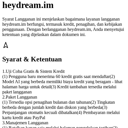
heydream.im
Syarat Langganan ini menjelaskan bagaimana layanan langganan
heydream.im berfungsi, termasuk kredit, penagihan, dan kebijakan
penggunaan. Dengan berlangganan heydream.im, Anda menyetujui
ketentuan yang dijelaskan dalam dokumen ini.
Syarat & Ketentuan
1
.
Uji Coba Gratis & Sistem Kredit
(1)
Pengguna baru menerima 60 kredit gratis saat mendaftar
(2)
Model AI yang berbeda memiliki biaya kredit yang beragam - lihat
halaman harga untuk detail
(3)
Kredit tambahan tersedia melalui
paket langganan
2
.
Paket Langganan
(1)
Tersedia opsi penagihan bulanan dan tahunan
(2)
Tingkatan
berbeda dengan jumlah kredit dan diskon yang berbeda
(3)
Perpanjangan otomatis kecuali dibatalkan
(4)
Pembayaran melalui
kartu kredit atau PayPal
3
.
Manajemen Langganan
(1)
Batalkan kapan saja melalui halaman pengelolaan tagihan
(2)