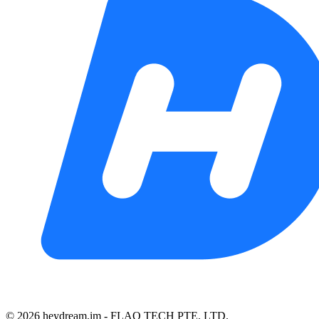
©️ 2026 heydream.im -
FLAQ TECH PTE. LTD.