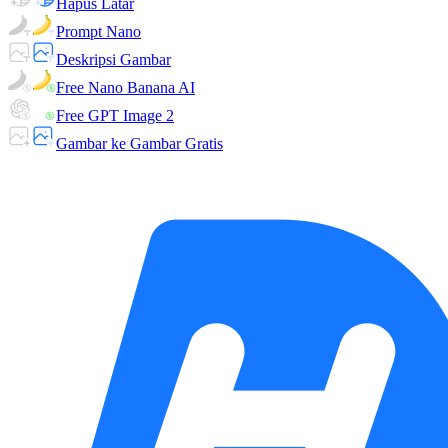
Hapus Latar
Prompt Nano
Deskripsi Gambar
Free Nano Banana AI
Free GPT Image 2
Gambar ke Gambar Gratis