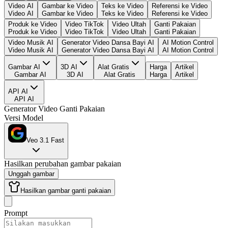
Video AI
Gambar ke Video
Teks ke Video
Referensi ke Video
Video AI
Gambar ke Video
Teks ke Video
Referensi ke Video
Produk ke Video
Video TikTok
Video Ultah
Ganti Pakaian
Produk ke Video
Video TikTok
Video Ultah
Ganti Pakaian
Video Musik AI
Generator Video Dansa Bayi AI
AI Motion Control
Video Musik AI
Generator Video Dansa Bayi AI
AI Motion Control
Gambar AI
3D AI
Alat Gratis
Harga
Artikel
Gambar AI
3D AI
Alat Gratis
Harga
Artikel
API AI
API AI
Generator Video Ganti Pakaian
Versi Model
Veo 3.1 Fast
Hasilkan perubahan gambar pakaian
Unggah gambar
Hasilkan gambar ganti pakaian
Prompt