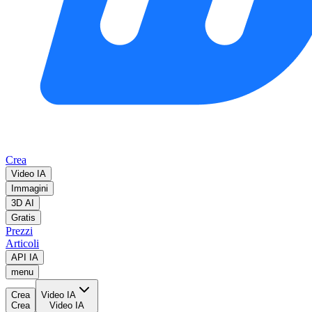
Crea
Video IA
Immagini
3D AI
Gratis
Prezzi
Articoli
API IA
menu
Crea
Video IA
Crea
Video IA