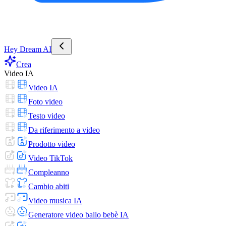
Hey Dream AI
Crea
Video IA
Video IA
Foto video
Testo video
Da riferimento a video
Prodotto video
Video TikTok
Compleanno
Cambio abiti
Video musica IA
Generatore video ballo bebè IA