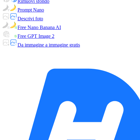
Rimuovi sfondo
Prompt Nano
Descrivi foto
Free Nano Banana AI
Free GPT Image 2
Da immagine a immagine gratis