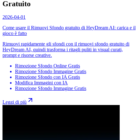
Gratuito
2026-04-01
Come usare il Rimuovi Sfondo gratuito di HeyDream AI: carica e il
gioco è fatto
Rimuovi rapidamente gli sfondi con il rimuovi sfondo gratuito di
HeyDream AI, quindi trasforma i ritagli puliti in visual curati,
prompt e risorse creative.
Rimozione Sfondo Online Gratis
Rimozione Sfondo Immagine Gratis
Rimozione Sfondo con IA Gratis
Modifica Immagini con IA
Rimozione Sfondo Immagine Gratis
Leggi di più