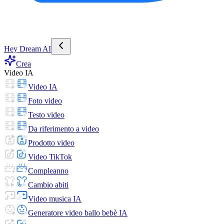
Hey Dream AI
Crea
Video IA
Video IA
Foto video
Testo video
Da riferimento a video
Prodotto video
Video TikTok
Compleanno
Cambio abiti
Video musica IA
Generatore video ballo bebè IA