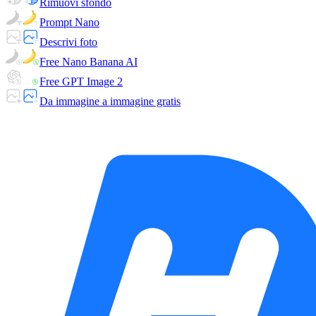
Rimuovi sfondo
Prompt Nano
Descrivi foto
Free Nano Banana AI
Free GPT Image 2
Da immagine a immagine gratis