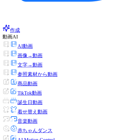
作成
動画AI
AI動画
画像→動画
文字→動画
参照素材から動画
商品動画
TikTok動画
誕生日動画
着せ替え動画
音楽動画
赤ちゃんダンス
AI Motion Control