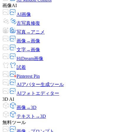
画像AI
AI画像
古写真修復
写真→アニメ
画像→画像
文字→画像
HiDream画像
試着
Pinterest Pin
AIアバター生成ツール
AIフォトエディター
3D AI
画像→3D
テキスト→3D
無料ツール
画像→プロンプト