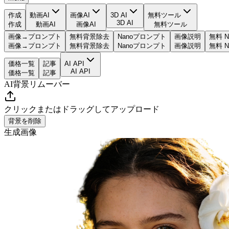
作成
動画AI
画像AI
3D AI
無料ツール
3D AI
作成
動画AI
画像AI
無料ツール
画像→プロンプト
無料背景除去
Nanoプロンプト
画像説明
無料 Na
画像→プロンプト
無料背景除去
Nanoプロンプト
画像説明
無料 Na
価格一覧
記事
AI API
AI API
価格一覧
記事
AI背景リムーバー
クリックまたはドラッグしてアップロード
背景を削除
生成画像