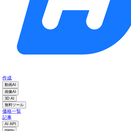
作成
動画AI
画像AI
3D AI
無料ツール
価格一覧
記事
AI API
menu