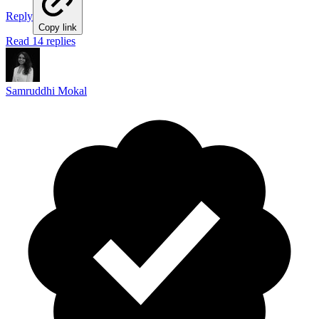
Reply
Copy link
Read 14 replies
Samruddhi Mokal