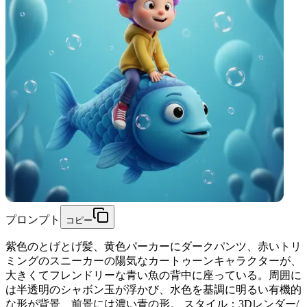
プロンプト
コピー
紫色のとげとげ髪、黄色パーカーにダークパンツ、赤いトリ
ミングのスニーカーの陽気なカートゥーンキャラクターが、
大きくてフレンドリーな青い魚の背中に座っている。周囲に
は半透明のシャボン玉が浮かび、水色を基調に明るい有機的
な形が背景、前景には濃い青の形。 スタイル：3Dレンダー/