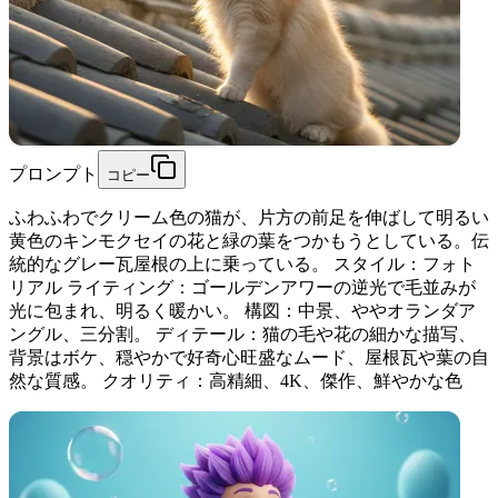
プロンプト
コピー
ふわふわでクリーム色の猫が、片方の前足を伸ばして明るい
黄色のキンモクセイの花と緑の葉をつかもうとしている。伝
統的なグレー瓦屋根の上に乗っている。 スタイル：フォト
リアル ライティング：ゴールデンアワーの逆光で毛並みが
光に包まれ、明るく暖かい。 構図：中景、ややオランダア
ングル、三分割。 ディテール：猫の毛や花の細かな描写、
背景はボケ、穏やかで好奇心旺盛なムード、屋根瓦や葉の自
然な質感。 クオリティ：高精細、4K、傑作、鮮やかな色