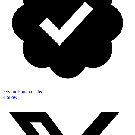
@
NanoBanana_labs
·
Follow