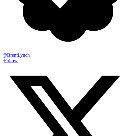
@
BrentLynch
·
Follow