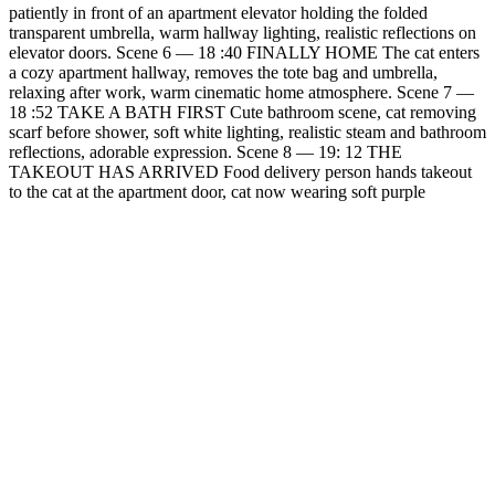
patiently in front of an apartment elevator holding the folded
transparent umbrella, warm hallway lighting, realistic reflections on
elevator doors. Scene 6 — 18 :40 FINALLY HOME The cat enters
a cozy apartment hallway, removes the tote bag and umbrella,
relaxing after work, warm cinematic home atmosphere. Scene 7 —
18 :52 TAKE A BATH FIRST Cute bathroom scene, cat removing
scarf before shower, soft white lighting, realistic steam and bathroom
reflections, adorable expression. Scene 8 — 19: 12 THE
TAKEOUT HAS ARRIVED Food delivery person hands takeout
to the cat at the apartment door, cat now wearing soft purple