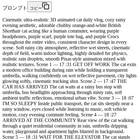
プロンプト
コピー
Cinematic ultra-realistic 3D animated cat daily vlog, cozy rainy
evening aesthetic, adorable chubby orange-and-white British
Shorthair cat acting like a human commuter, wearing purple
headphones, purple scarf, purple tote bag, and purple Crocs
throughout the entire video, consistent character design in every
scene. Soft rainy city atmosphere, reflective wet streets, cinematic
depth of field, warm indoor lighting, highly detailed fur physics,
realistic rain droplets, smooth Pixar-style animation mixed with
realistic textures. Scene 1 — 17 :31 GET OFF WORK The cat exits
a modern office building during rain while holding a transparent
umbrella, walking confidently on wet reflective pavement, city lights
glowing softly, cinematic tracking shot. Scene 2 — 17 :47 THE
CAR HAS ARRIVED The cat waits at a rainy bus stop with
umbrella, bus headlights approaching through misty rain, soft
ambient traffic reflections, emotional urban vibe. Scene 3 — 18 :07
I'M SO SLEEPY Inside public transport, the cat sits sleepily near a
rainy window, eyes closed while listening to music, soft vehicle
motion, cozy evening commute feeling. Scene 4 — 18 :27
ARRIVED AT THE COMMUNITY Rear view of the cat walking
through a quiet residential community in rain, umbrella dripping
water, playground and apartment lights blurred in background.
Scene 5 — 18 :31 WAIT FOR THE ELEVATOR The cat stands