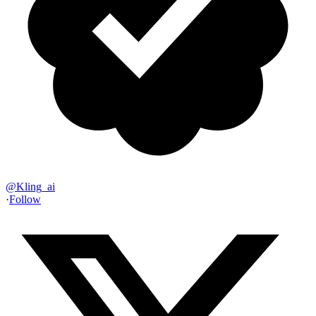
@
Kling_ai
·
Follow