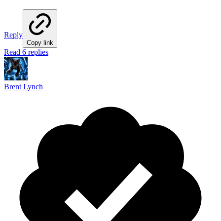
Reply
Copy link
Read 6 replies
Brent Lynch