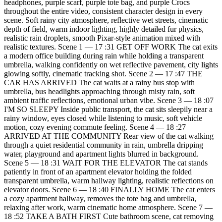
headphones, purple scarf, purple tote bag, and purple Crocs
throughout the entire video, consistent character design in every
scene. Soft rainy city atmosphere, reflective wet streets, cinematic
depth of field, warm indoor lighting, highly detailed fur physics,
realistic rain droplets, smooth Pixar-style animation mixed with
realistic textures. Scene 1 — 17 :31 GET OFF WORK The cat exits
a modern office building during rain while holding a transparent
umbrella, walking confidently on wet reflective pavement, city lights
glowing softly, cinematic tracking shot. Scene 2 — 17 :47 THE
CAR HAS ARRIVED The cat waits at a rainy bus stop with
umbrella, bus headlights approaching through misty rain, soft
ambient traffic reflections, emotional urban vibe. Scene 3 — 18 :07
I'M SO SLEEPY Inside public transport, the cat sits sleepily near a
rainy window, eyes closed while listening to music, soft vehicle
motion, cozy evening commute feeling. Scene 4 — 18 :27
ARRIVED AT THE COMMUNITY Rear view of the cat walking
through a quiet residential community in rain, umbrella dripping
water, playground and apartment lights blurred in background.
Scene 5 — 18 :31 WAIT FOR THE ELEVATOR The cat stands
patiently in front of an apartment elevator holding the folded
transparent umbrella, warm hallway lighting, realistic reflections on
elevator doors. Scene 6 — 18 :40 FINALLY HOME The cat enters
a cozy apartment hallway, removes the tote bag and umbrella,
relaxing after work, warm cinematic home atmosphere. Scene 7 —
18 :52 TAKE A BATH FIRST Cute bathroom scene, cat removing