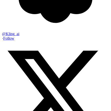
@
Kling_ai
·
Follow