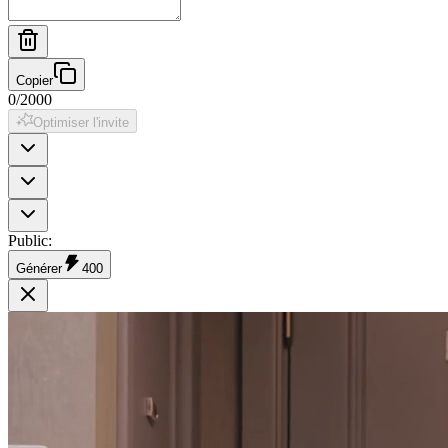
Copier
0
/
2000
Optimiser l'invite
Public
:
Générer
400