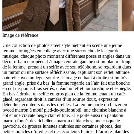
Image de référence
Une collection de photos street style mettant en scène une jeune
femme, arrangées en collage avec une surcouche de lecteur de
musique, chaque photo montrant différentes poses et angles dans un
décor urbain européen. L’image centrale gauche est un plan mi-long
de la femme, prenant un selfie avec son téléphone, se regardant dans
un miroir ou une surface réfléchissante, capturant son reflet, attitude
naturelle avec un léger sourire. L’image en haut à droite est un très
grand angle, prise du bas, la femme regarde en l’air, fait une bouche
en cul-de-poule, bras serrés, créant un effet humoristique et espiègle.
En bas à droite, un selfie en gros plan de la femme tenant un café
glacé, regardant droit la caméra d’un sourire doux, expression
détendue, écouteurs dans les oreilles. La femme porte un blazer en
tweed marron à motif pied-de-poule subtil, une chemise blanche à
col et une cravate beige clair et fine. Elle porte aussi un pantalon
marron foncé, des richelieus marron et blanches, une casquette
gavroche, de grosses lunettes ambrées sur certaines photos, des
petites boucles d’oreilles et des écouteurs filaires. L’arrière-plan des