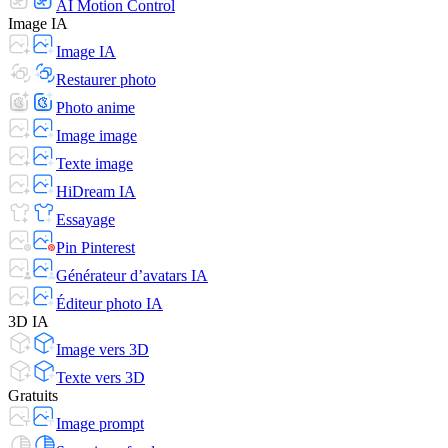
AI Motion Control
Image IA
Image IA
Restaurer photo
Photo anime
Image image
Texte image
HiDream IA
Essayage
Pin Pinterest
Générateur d’avatars IA
Éditeur photo IA
3D IA
Image vers 3D
Texte vers 3D
Gratuits
Image prompt