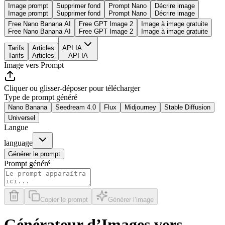
Image prompt
Supprimer fond
Prompt Nano
Décrire image
Image prompt
Supprimer fond
Prompt Nano
Décrire image
Free Nano Banana AI
Free GPT Image 2
Image à image gratuite
Free Nano Banana AI
Free GPT Image 2
Image à image gratuite
Tarifs
Articles
API IA
Tarifs
Articles
API IA
Image vers Prompt
Cliquer ou glisser-déposer pour télécharger
Type de prompt généré
Nano Banana
Seedream 4.0
Flux
Midjourney
Stable Diffusion
Universel
Langue
language
Générer le prompt
Prompt généré
Copier le prompt
Générer l’image
Générateur d’Images vers