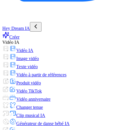
Hey Dream IA
Créer
Vidéo IA
Vidéo IA
Image vidéo
Texte vidéo
Vidéo à partir de références
Produit vidéo
Vidéo TikTok
Vidéo anniversaire
Changer tenue
Clip musical IA
Générateur de danse bébé IA