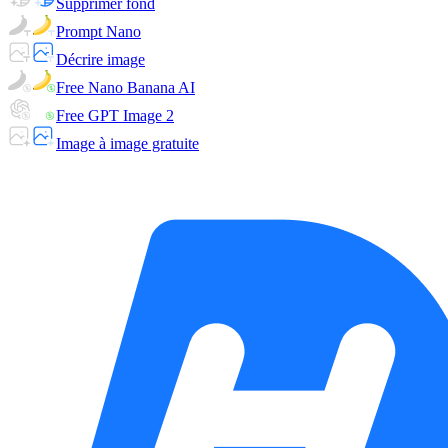
Supprimer fond
Prompt Nano
Décrire image
Free Nano Banana AI
Free GPT Image 2
Image à image gratuite