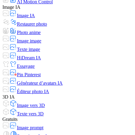
AI Motion Control
Image IA
Image IA
Restaurer photo
Photo anime
Image image
Texte image
HiDream IA
Essayage
Pin Pinterest
Générateur d’avatars IA
Éditeur photo IA
3D IA
Image vers 3D
Texte vers 3D
Gratuits
Image prompt