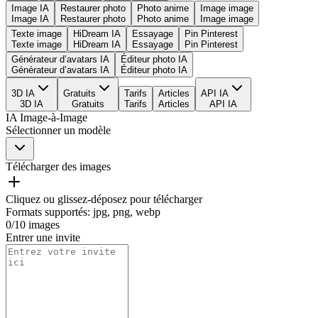
Image IA
Restaurer photo
Photo anime
Image image
Image IA
Restaurer photo
Photo anime
Image image
Texte image
HiDream IA
Essayage
Pin Pinterest
Texte image
HiDream IA
Essayage
Pin Pinterest
Générateur d’avatars IA
Éditeur photo IA
Générateur d’avatars IA
Éditeur photo IA
3D IA
Gratuits
Tarifs
Articles
API IA
3D IA
Gratuits
Tarifs
Articles
API IA
IA Image-à-Image
Sélectionner un modèle
Télécharger des images
Cliquez ou glissez-déposez pour télécharger
Formats supportés
:
jpg, png, webp
0
/
10
images
Entrer une invite