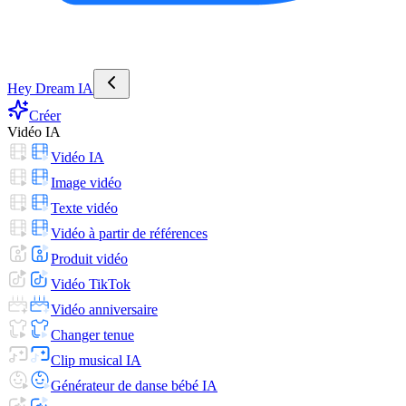
Hey Dream IA
Créer
Vidéo IA
Vidéo IA
Image vidéo
Texte vidéo
Vidéo à partir de références
Produit vidéo
Vidéo TikTok
Vidéo anniversaire
Changer tenue
Clip musical IA
Générateur de danse bébé IA