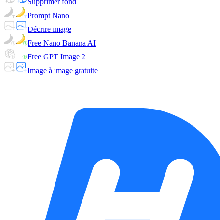
Supprimer fond
Prompt Nano
Décrire image
Free Nano Banana AI
Free GPT Image 2
Image à image gratuite