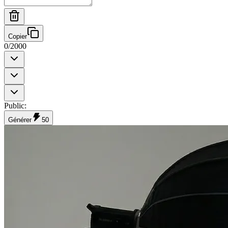
Copier
0
/
2000
Public
:
Générer
50