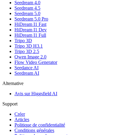
Seedream 4.0
Seedream 4.5
Seedream 5.0
Seedream 5.0 Pro
HiDream I1 Fast
HiDream I1 Dev
HiDream I1 Full
Tripo 3D
Tripo 3D H3.1
Tripo 3D 2.5
Qwen Image 2.0
Flow Video Generator
Seedance AI
Seedream AI
Alternative
Avis sur Higgsfield AI
Support
Créer
Articles
Politique de confidentialité
Conditions générales