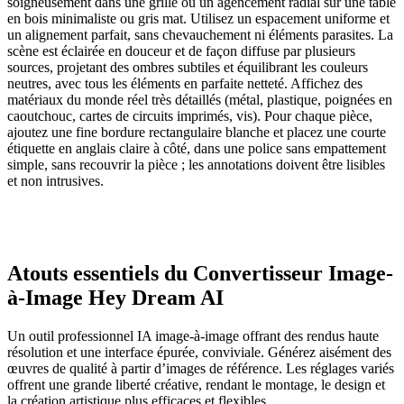
soigneusement dans une grille ou un agencement radial sur une table
en bois minimaliste ou gris mat. Utilisez un espacement uniforme et
un alignement parfait, sans chevauchement ni éléments parasites. La
scène est éclairée en douceur et de façon diffuse par plusieurs
sources, projetant des ombres subtiles et équilibrant les couleurs
neutres, avec tous les éléments en parfaite netteté. Affichez des
matériaux du monde réel très détaillés (métal, plastique, poignées en
caoutchouc, cartes de circuits imprimés, vis). Pour chaque pièce,
ajoutez une fine bordure rectangulaire blanche et placez une courte
étiquette en anglais claire à côté, dans une police sans empattement
simple, sans recouvrir la pièce ; les annotations doivent être lisibles
et non intrusives.
Atouts essentiels du Convertisseur Image-
à-Image Hey Dream AI
Un outil professionnel IA image-à-image offrant des rendus haute
résolution et une interface épurée, conviviale. Générez aisément des
œuvres de qualité à partir d’images de référence. Les réglages variés
offrent une grande liberté créative, rendant le montage, le design et
la création artistique plus efficaces et flexibles.