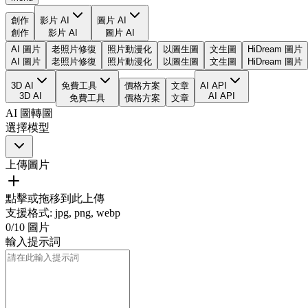
創作
影片 AI
圖片 AI
創作
影片 AI
圖片 AI
AI 圖片
老照片修復
照片動漫化
以圖生圖
文生圖
HiDream 圖片
AI 圖片
老照片修復
照片動漫化
以圖生圖
文生圖
HiDream 圖片
3D AI
免費工具
價格方案
文章
AI API
3D AI
AI API
免費工具
價格方案
文章
AI 圖轉圖
選擇模型
上傳圖片
點擊或拖移到此上傳
支援格式
:
jpg, png, webp
0
/
10
圖片
輸入提示詞