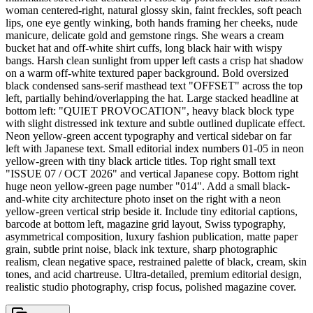
woman centered-right, natural glossy skin, faint freckles, soft peach
lips, one eye gently winking, both hands framing her cheeks, nude
manicure, delicate gold and gemstone rings. She wears a cream
bucket hat and off-white shirt cuffs, long black hair with wispy
bangs. Harsh clean sunlight from upper left casts a crisp hat shadow
on a warm off-white textured paper background. Bold oversized
black condensed sans-serif masthead text "OFFSET" across the top
left, partially behind/overlapping the hat. Large stacked headline at
bottom left: "QUIET PROVOCATION", heavy black block type
with slight distressed ink texture and subtle outlined duplicate effect.
Neon yellow-green accent typography and vertical sidebar on far
left with Japanese text. Small editorial index numbers 01-05 in neon
yellow-green with tiny black article titles. Top right small text
"ISSUE 07 / OCT 2026" and vertical Japanese copy. Bottom right
huge neon yellow-green page number "014". Add a small black-
and-white city architecture photo inset on the right with a neon
yellow-green vertical strip beside it. Include tiny editorial captions,
barcode at bottom left, magazine grid layout, Swiss typography,
asymmetrical composition, luxury fashion publication, matte paper
grain, subtle print noise, black ink texture, sharp photographic
realism, clean negative space, restrained palette of black, cream, skin
tones, and acid chartreuse. Ultra-detailed, premium editorial design,
realistic studio photography, crisp focus, polished magazine cover.