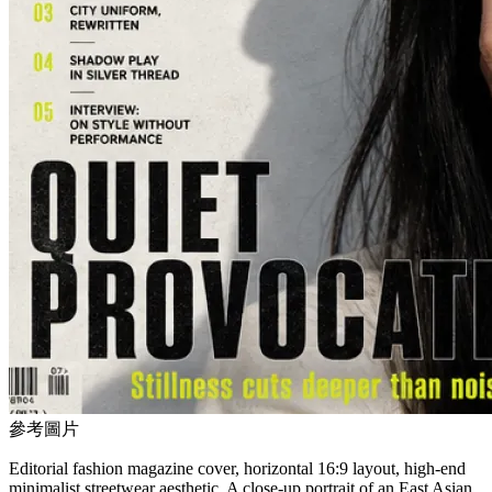
參考圖片
Editorial fashion magazine cover, horizontal 16:9 layout, high-end
minimalist streetwear aesthetic. A close-up portrait of an East Asian