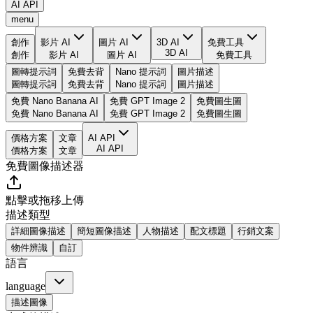
AI API
menu
創作
影片 AI
圖片 AI
3D AI
免費工具
3D AI
創作
影片 AI
圖片 AI
免費工具
圖轉提示詞
免費去背
Nano 提示詞
圖片描述
圖轉提示詞
免費去背
Nano 提示詞
圖片描述
免費 Nano Banana AI
免費 GPT Image 2
免費圖生圖
免費 Nano Banana AI
免費 GPT Image 2
免費圖生圖
價格方案
文章
AI API
AI API
價格方案
文章
免費圖像描述器
點擊或拖移上傳
描述類型
詳細圖像描述
簡短圖像描述
人物描述
配文標題
行銷文案
物件辨識
自訂
語言
language
描述圖像