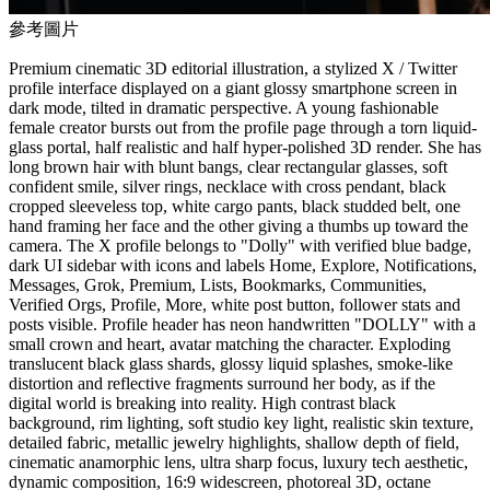
參考圖片
Premium cinematic 3D editorial illustration, a stylized X / Twitter
profile interface displayed on a giant glossy smartphone screen in
dark mode, tilted in dramatic perspective. A young fashionable
female creator bursts out from the profile page through a torn liquid-
glass portal, half realistic and half hyper-polished 3D render. She has
long brown hair with blunt bangs, clear rectangular glasses, soft
confident smile, silver rings, necklace with cross pendant, black
cropped sleeveless top, white cargo pants, black studded belt, one
hand framing her face and the other giving a thumbs up toward the
camera. The X profile belongs to "Dolly" with verified blue badge,
dark UI sidebar with icons and labels Home, Explore, Notifications,
Messages, Grok, Premium, Lists, Bookmarks, Communities,
Verified Orgs, Profile, More, white post button, follower stats and
posts visible. Profile header has neon handwritten "DOLLY" with a
small crown and heart, avatar matching the character. Exploding
translucent black glass shards, glossy liquid splashes, smoke-like
distortion and reflective fragments surround her body, as if the
digital world is breaking into reality. High contrast black
background, rim lighting, soft studio key light, realistic skin texture,
detailed fabric, metallic jewelry highlights, shallow depth of field,
cinematic anamorphic lens, ultra sharp focus, luxury tech aesthetic,
dynamic composition, 16:9 widescreen, photoreal 3D, octane