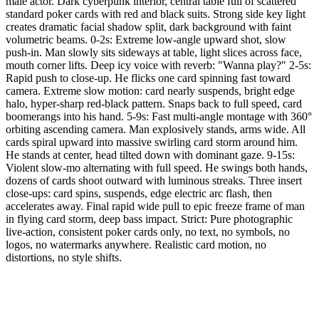
male actor. Dark cyberpunk interior, central table full of scattered
standard poker cards with red and black suits. Strong side key light
creates dramatic facial shadow split, dark background with faint
volumetric beams. 0-2s: Extreme low-angle upward shot, slow
push-in. Man slowly sits sideways at table, light slices across face,
mouth corner lifts. Deep icy voice with reverb: "Wanna play?" 2-5s:
Rapid push to close-up. He flicks one card spinning fast toward
camera. Extreme slow motion: card nearly suspends, bright edge
halo, hyper-sharp red-black pattern. Snaps back to full speed, card
boomerangs into his hand. 5-9s: Fast multi-angle montage with 360°
orbiting ascending camera. Man explosively stands, arms wide. All
cards spiral upward into massive swirling card storm around him.
He stands at center, head tilted down with dominant gaze. 9-15s:
Violent slow-mo alternating with full speed. He swings both hands,
dozens of cards shoot outward with luminous streaks. Three insert
close-ups: card spins, suspends, edge electric arc flash, then
accelerates away. Final rapid wide pull to epic freeze frame of man
in flying card storm, deep bass impact. Strict: Pure photographic
live-action, consistent poker cards only, no text, no symbols, no
logos, no watermarks anywhere. Realistic card motion, no
distortions, no style shifts.