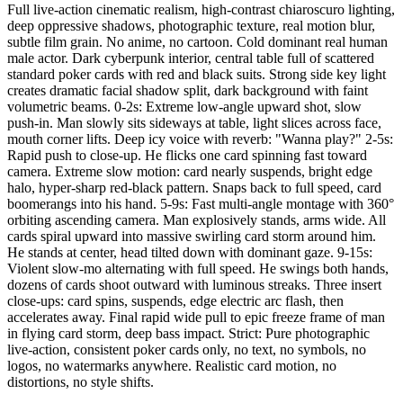
Full live-action cinematic realism, high-contrast chiaroscuro lighting,
deep oppressive shadows, photographic texture, real motion blur,
subtle film grain. No anime, no cartoon. Cold dominant real human
male actor. Dark cyberpunk interior, central table full of scattered
standard poker cards with red and black suits. Strong side key light
creates dramatic facial shadow split, dark background with faint
volumetric beams. 0-2s: Extreme low-angle upward shot, slow
push-in. Man slowly sits sideways at table, light slices across face,
mouth corner lifts. Deep icy voice with reverb: "Wanna play?" 2-5s:
Rapid push to close-up. He flicks one card spinning fast toward
camera. Extreme slow motion: card nearly suspends, bright edge
halo, hyper-sharp red-black pattern. Snaps back to full speed, card
boomerangs into his hand. 5-9s: Fast multi-angle montage with 360°
orbiting ascending camera. Man explosively stands, arms wide. All
cards spiral upward into massive swirling card storm around him.
He stands at center, head tilted down with dominant gaze. 9-15s:
Violent slow-mo alternating with full speed. He swings both hands,
dozens of cards shoot outward with luminous streaks. Three insert
close-ups: card spins, suspends, edge electric arc flash, then
accelerates away. Final rapid wide pull to epic freeze frame of man
in flying card storm, deep bass impact. Strict: Pure photographic
live-action, consistent poker cards only, no text, no symbols, no
logos, no watermarks anywhere. Realistic card motion, no
distortions, no style shifts.