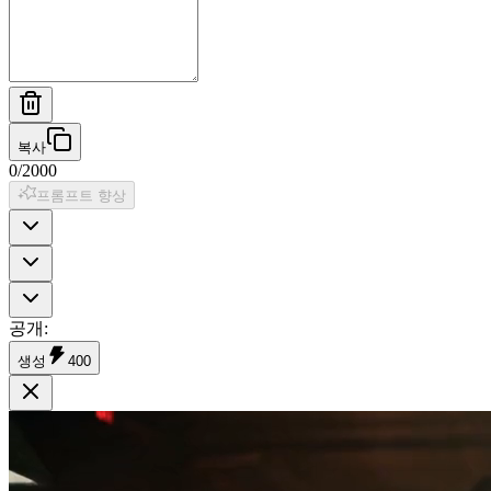
복사
0
/
2000
프롬프트 향상
공개
:
생성
400