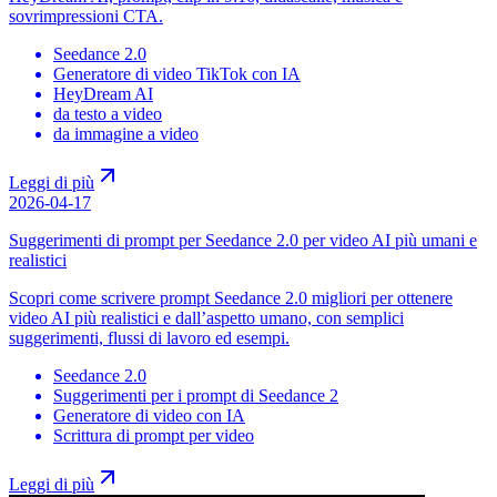
sovrimpressioni CTA.
Seedance 2.0
Generatore di video TikTok con IA
HeyDream AI
da testo a video
da immagine a video
Leggi di più
2026-04-17
Suggerimenti di prompt per Seedance 2.0 per video AI più umani e
realistici
Scopri come scrivere prompt Seedance 2.0 migliori per ottenere
video AI più realistici e dall’aspetto umano, con semplici
suggerimenti, flussi di lavoro ed esempi.
Seedance 2.0
Suggerimenti per i prompt di Seedance 2
Generatore di video con IA
Scrittura di prompt per video
Leggi di più