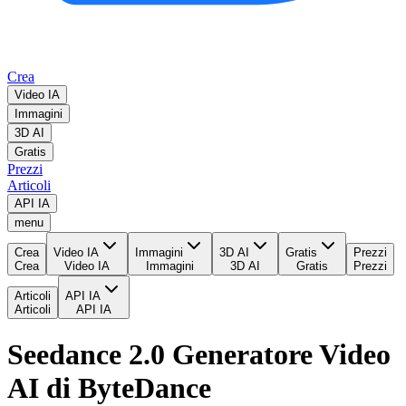
Crea
Video IA
Immagini
3D AI
Gratis
Prezzi
Articoli
API IA
menu
Crea
Video IA
Immagini
3D AI
Gratis
Prezzi
Crea
Video IA
Immagini
3D AI
Gratis
Prezzi
Articoli
API IA
Articoli
API IA
Seedance 2.0 Generatore Video
AI di ByteDance