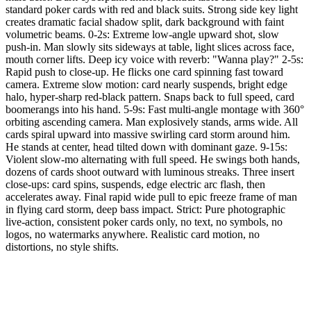
standard poker cards with red and black suits. Strong side key light
creates dramatic facial shadow split, dark background with faint
volumetric beams. 0-2s: Extreme low-angle upward shot, slow
push-in. Man slowly sits sideways at table, light slices across face,
mouth corner lifts. Deep icy voice with reverb: "Wanna play?" 2-5s:
Rapid push to close-up. He flicks one card spinning fast toward
camera. Extreme slow motion: card nearly suspends, bright edge
halo, hyper-sharp red-black pattern. Snaps back to full speed, card
boomerangs into his hand. 5-9s: Fast multi-angle montage with 360°
orbiting ascending camera. Man explosively stands, arms wide. All
cards spiral upward into massive swirling card storm around him.
He stands at center, head tilted down with dominant gaze. 9-15s:
Violent slow-mo alternating with full speed. He swings both hands,
dozens of cards shoot outward with luminous streaks. Three insert
close-ups: card spins, suspends, edge electric arc flash, then
accelerates away. Final rapid wide pull to epic freeze frame of man
in flying card storm, deep bass impact. Strict: Pure photographic
live-action, consistent poker cards only, no text, no symbols, no
logos, no watermarks anywhere. Realistic card motion, no
distortions, no style shifts.