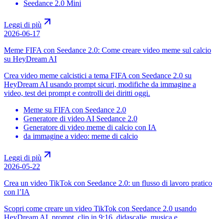
Seedance 2.0 Mini
Leggi di più
2026-06-17
Meme FIFA con Seedance 2.0: Come creare video meme sul calcio
su HeyDream AI
Crea video meme calcistici a tema FIFA con Seedance 2.0 su
HeyDream AI usando prompt sicuri, modifiche da immagine a
video, test dei prompt e controlli dei diritti oggi.
Meme su FIFA con Seedance 2.0
Generatore di video AI Seedance 2.0
Generatore di video meme di calcio con IA
da immagine a video: meme di calcio
Leggi di più
2026-05-22
Crea un video TikTok con Seedance 2.0: un flusso di lavoro pratico
con l’IA
Scopri come creare un video TikTok con Seedance 2.0 usando
HeyDream AI, prompt, clip in 9:16, didascalie, musica e