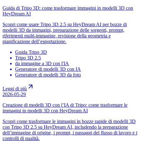
Guida di Tripo 3D: come trasformare immagini in modelli 3D con
HeyDream AI
Scopri come usare Tripo 3D 2.5 su HeyDream AI per bozze di
modelli 3D da immagini, preparazione delle sorgenti, prompt,
riferimenti multi-immagine, revisione della geometria e
pianificazione dell’esportazione.
Guida Tripo 3D
Tripo 3D 2.5
da immagine a 3D con l'IA
Generatore di modelli 3D con IA
Generatore di modelli 3D da foto
Leggi di più
2026-05-29
Creazione di modelli 3D con l’IA di Tripo: come trasformare le
immagini in modelli 3D con HeyDream AI
Scopri come trasformare le immagini in bozze rapide di modelli 3D
con Tripo 3D 2.5 su HeyDream AI, includendo la preparazione
dell’immagine di origine, i prompt, i passaggi del flusso di lavoro e i
controlli di qualità.