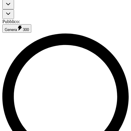
Pubblico
:
Genera
300