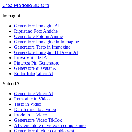
Crea Modello 3D Ora
Immagini
Generatore Immagini AI
Ripristino Foto Antiche
Generatore Foto in Anime
Generatore Immagine in Immagine
Generatore Testo in Immagine
Generatore Immagini HiDream AI
Prova Virtuale IA
Pinterest Pin Generatore
Generatore di avatar AI
Editor fotografico AI
Video IA
Generatore Video AI
Immagine in Video
Testo in Video
Da riferimento a video
Prodotto in Video
Generatore Video TikTok
AI Generatore di video di compleanno
Generatore di video cambio vestiti