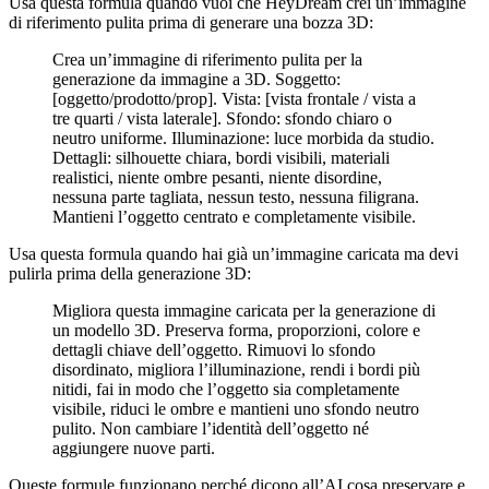
Usa questa formula quando vuoi che HeyDream crei un’immagine
di riferimento pulita prima di generare una bozza 3D:
Crea un’immagine di riferimento pulita per la
generazione da immagine a 3D. Soggetto:
[oggetto/prodotto/prop]. Vista: [vista frontale / vista a
tre quarti / vista laterale]. Sfondo: sfondo chiaro o
neutro uniforme. Illuminazione: luce morbida da studio.
Dettagli: silhouette chiara, bordi visibili, materiali
realistici, niente ombre pesanti, niente disordine,
nessuna parte tagliata, nessun testo, nessuna filigrana.
Mantieni l’oggetto centrato e completamente visibile.
Usa questa formula quando hai già un’immagine caricata ma devi
pulirla prima della generazione 3D:
Migliora questa immagine caricata per la generazione di
un modello 3D. Preserva forma, proporzioni, colore e
dettagli chiave dell’oggetto. Rimuovi lo sfondo
disordinato, migliora l’illuminazione, rendi i bordi più
nitidi, fai in modo che l’oggetto sia completamente
visibile, riduci le ombre e mantieni uno sfondo neutro
pulito. Non cambiare l’identità dell’oggetto né
aggiungere nuove parti.
Queste formule funzionano perché dicono all’AI cosa preservare e