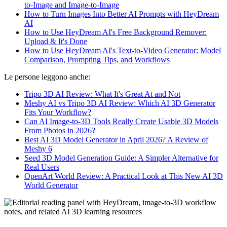
to-Image and Image-to-Image
How to Turn Images Into Better AI Prompts with HeyDream
AI
How to Use HeyDream AI's Free Background Remover:
Upload & It's Done
How to Use HeyDream AI's Text-to-Video Generator: Model
Comparison, Prompting Tips, and Workflows
Le persone leggono anche:
Tripo 3D AI Review: What It's Great At and Not
Meshy AI vs Tripo 3D AI Review: Which AI 3D Generator
Fits Your Workflow?
Can AI Image-to-3D Tools Really Create Usable 3D Models
From Photos in 2026?
Best AI 3D Model Generator in April 2026? A Review of
Meshy 6
Seed 3D Model Generation Guide: A Simpler Alternative for
Real Users
OpenArt World Review: A Practical Look at This New AI 3D
World Generator