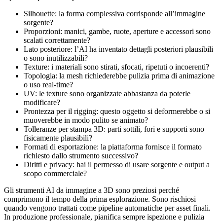
Silhouette: la forma complessiva corrisponde all’immagine
sorgente?
Proporzioni: manici, gambe, ruote, aperture e accessori sono
scalati correttamente?
Lato posteriore: l’AI ha inventato dettagli posteriori plausibili
o sono inutilizzabili?
Texture: i materiali sono stirati, sfocati, ripetuti o incoerenti?
Topologia: la mesh richiederebbe pulizia prima di animazione
o uso real-time?
UV: le texture sono organizzate abbastanza da poterle
modificare?
Prontezza per il rigging: questo oggetto si deformerebbe o si
muoverebbe in modo pulito se animato?
Tolleranze per stampa 3D: parti sottili, fori e supporti sono
fisicamente plausibili?
Formati di esportazione: la piattaforma fornisce il formato
richiesto dallo strumento successivo?
Diritti e privacy: hai il permesso di usare sorgente e output a
scopo commerciale?
Gli strumenti AI da immagine a 3D sono preziosi perché
comprimono il tempo della prima esplorazione. Sono rischiosi
quando vengono trattati come pipeline automatiche per asset finali.
In produzione professionale, pianifica sempre ispezione e pulizia