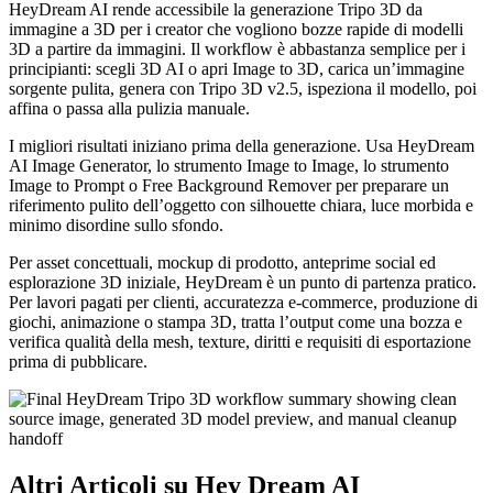
HeyDream AI rende accessibile la generazione Tripo 3D da
immagine a 3D per i creator che vogliono bozze rapide di modelli
3D a partire da immagini. Il workflow è abbastanza semplice per i
principianti: scegli 3D AI o apri Image to 3D, carica un’immagine
sorgente pulita, genera con Tripo 3D v2.5, ispeziona il modello, poi
affina o passa alla pulizia manuale.
I migliori risultati iniziano prima della generazione. Usa HeyDream
AI Image Generator, lo strumento Image to Image, lo strumento
Image to Prompt o Free Background Remover per preparare un
riferimento pulito dell’oggetto con silhouette chiara, luce morbida e
minimo disordine sullo sfondo.
Per asset concettuali, mockup di prodotto, anteprime social ed
esplorazione 3D iniziale, HeyDream è un punto di partenza pratico.
Per lavori pagati per clienti, accuratezza e-commerce, produzione di
giochi, animazione o stampa 3D, tratta l’output come una bozza e
verifica qualità della mesh, texture, diritti e requisiti di esportazione
prima di pubblicare.
Altri Articoli su Hey Dream AI