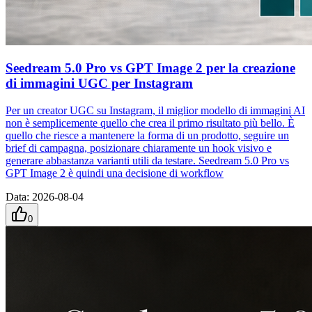
Seedream 5.0 Pro vs GPT Image 2 per la creazione
di immagini UGC per Instagram
Per un creator UGC su Instagram, il miglior modello di immagini AI
non è semplicemente quello che crea il primo risultato più bello. È
quello che riesce a mantenere la forma di un prodotto, seguire un
brief di campagna, posizionare chiaramente un hook visivo e
generare abbastanza varianti utili da testare. Seedream 5.0 Pro vs
GPT Image 2 è quindi una decisione di workflow
Data
:
2026-08-04
0