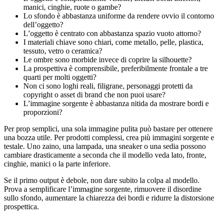
manici, cinghie, ruote o gambe?
Lo sfondo è abbastanza uniforme da rendere ovvio il contorno
dell’oggetto?
L’oggetto è centrato con abbastanza spazio vuoto attorno?
I materiali chiave sono chiari, come metallo, pelle, plastica,
tessuto, vetro o ceramica?
Le ombre sono morbide invece di coprire la silhouette?
La prospettiva è comprensibile, preferibilmente frontale a tre
quarti per molti oggetti?
Non ci sono loghi reali, filigrane, personaggi protetti da
copyright o asset di brand che non puoi usare?
L’immagine sorgente è abbastanza nitida da mostrare bordi e
proporzioni?
Per prop semplici, una sola immagine pulita può bastare per ottenere
una bozza utile. Per prodotti complessi, crea più immagini sorgente e
testale. Uno zaino, una lampada, una sneaker o una sedia possono
cambiare drasticamente a seconda che il modello veda lato, fronte,
cinghie, manici o la parte inferiore.
Se il primo output è debole, non dare subito la colpa al modello.
Prova a semplificare l’immagine sorgente, rimuovere il disordine
sullo sfondo, aumentare la chiarezza dei bordi e ridurre la distorsione
prospettica.