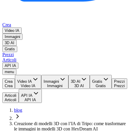
Crea
Video IA
Immagini
3D AI
Gratis
Prezzi
Articoli
API IA
menu
Crea
Video IA
Immagini
3D AI
Gratis
Prezzi
Crea
Video IA
Immagini
3D AI
Gratis
Prezzi
Articoli
API IA
Articoli
API IA
blog
Creazione di modelli 3D con l’IA di Tripo: come trasformare
le immagini in modelli 3D con HeyDream AI