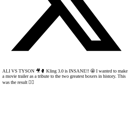
ALI VS TYSON 🎥🥊 Kling 3.0 is INSANE!! 🤩 I wanted to make
a movie trailer as a tribute to the two greatest boxers in history. This
was the result 👇🏻