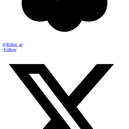
@
Kling_ai
·
Follow