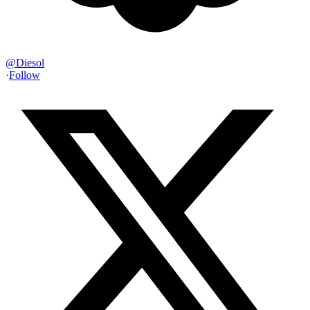
@
Diesol
·
Follow