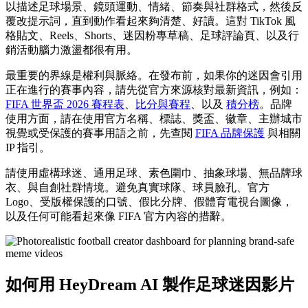
以描述足球場景、鏡頭運動、情緒、節奏與社群格式，然後反
覆改提示詞，直到動作看起來夠清楚、好讀。這對 TikTok 風
格貼文、Reels、Shorts、迷因粉專草稿、足球評論頁、以及行
銷活動腦力激盪都很有用。
最重要的界線是權利與脈絡。在發布前，如果你的迷因會引用
正在進行的賽事內容，請先從官方來源核對最新資訊，例如：
FIFA 世界盃 2026 賽程表
、
比分與賽程
、以及
積分榜
。品牌
使用方面，請在使用官方名稱、標誌、獎盃、徽章、主辦城市
視覺或受保護的賽事用語之前，先查閱
FIFA 品牌保護
與相關
IP 指引。
請使用虛構球迷、通用足球、素色圍巾、抽象球場、無品牌球
衣、與自創社群情境。避免真實球隊、球員臉孔、官方
Logo、受版權保護的口號、假比分牌、假體育電視台圖像，
以及任何可能看起來像 FIFA 官方內容的措辭。
如何用 HeyDream AI 製作足球迷因影片