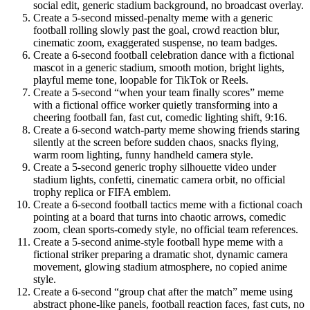
social edit, generic stadium background, no broadcast overlay.
Create a 5-second missed-penalty meme with a generic
football rolling slowly past the goal, crowd reaction blur,
cinematic zoom, exaggerated suspense, no team badges.
Create a 6-second football celebration dance with a fictional
mascot in a generic stadium, smooth motion, bright lights,
playful meme tone, loopable for TikTok or Reels.
Create a 5-second “when your team finally scores” meme
with a fictional office worker quietly transforming into a
cheering football fan, fast cut, comedic lighting shift, 9:16.
Create a 6-second watch-party meme showing friends staring
silently at the screen before sudden chaos, snacks flying,
warm room lighting, funny handheld camera style.
Create a 5-second generic trophy silhouette video under
stadium lights, confetti, cinematic camera orbit, no official
trophy replica or FIFA emblem.
Create a 6-second football tactics meme with a fictional coach
pointing at a board that turns into chaotic arrows, comedic
zoom, clean sports-comedy style, no official team references.
Create a 5-second anime-style football hype meme with a
fictional striker preparing a dramatic shot, dynamic camera
movement, glowing stadium atmosphere, no copied anime
style.
Create a 6-second “group chat after the match” meme using
abstract phone-like panels, football reaction faces, fast cuts, no