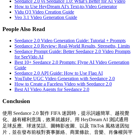
Seedance 2.0 vs Seedance 1.0: What’s Better for AI Video
How to Use HeyDream AI’s Text-to-Video Generator
Vidu Q3 Video Creation Guide
Veo 3.1 Video Generation Guide
People Also Read
Seedance 2.0 Video Generation Guide: Tutorial + Prompts
Seedance 2.0 Review: Real-World Results, Strengths, Limits
Seedance Prompt Guide: Better Seedance 2.0 Video Prompts
for SeeVido AI
Best 10+ Seedance 2.0 Prompts: Flyne AI Video Generation
Guide
Seedance 2.0 API Guide: How to Use Flaq AI
YouTube UGC Video Generation with Seedance 2.0
How to Create a Faceless Video with Seedance 2.0
Best AI Video Agents for Seedance 2.0
Conclusion
使用 Seedance 2.0 製作 FIFA 迷因時，提示詞越簡單、越視覺
化、越有權利意識，效果就越好。用 HeyDream AI 測試通用
足球反應、球迷笑話、圖轉影改圖、以及 TikTok 風格迷因短
片，並在發布前核對賽事脈絡、商業條款、音樂、肖像權與平