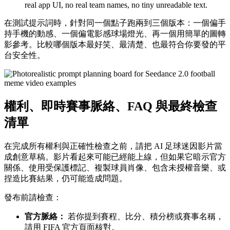
real app UI, no real team names, no tiny unreadable text.
在測試提示詞時，針對同一個點子跑兩到三個版本：一個偏手
持手機的動感、一個偏電影感球場燈光、再一個用簡單的圖轉
影參考。比較哪個版本最好笑、最清楚、也最符合你要發的平
台安全性。
權利、即時賽事脈絡、FAQ 與最終檢查
清單
在完成所有權利與正確性檢查之前，請把 AI 足球迷因影片當
成創意草稿。影片看起來可能已經能上線，但如果它暗示官方
關係、使用受保護標記、複製球員肖像、包含未授權音樂、或
捏造比賽結果，仍可能造成問題。
發布前請檢查：
官方脈絡：
若你提到賽程、比分、積分榜或賽事名稱，
請用 FIFA 官方頁面核對。