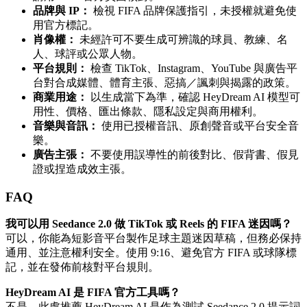
品牌與 IP：
檢視 FIFA 品牌保護指引，未授權就避免使
用官方標記。
肖像權：
未經許可不要生成可辨識的球員、教練、名
人、球評或公眾人物。
平台規則：
檢查 TikTok、Instagram、YouTube 與廣告平
台對合成媒體、體育主張、惡搞／諷刺與揭露的政策。
商業用途：
以生成當下為準，確認 HeyDream AI 模型可
用性、價格、匯出條款、隱私設定與商用權利。
音樂與音訊：
使用已授權音訊、原創聲音或平台安全音
樂。
廣告主張：
不要使用誤導性的前後對比、假背書、假見
證或捏造成效主張。
FAQ
我可以用 Seedance 2.0 做 TikTok 或 Reels 的 FIFA 迷因嗎？
可以，你能為短影音平台製作足球主題迷因草稿，但務必保持
通用、並注意權利安全。使用 9:16、避免官方 FIFA 或球隊標
記，並在發佈前核對平台規則。
HeyDream AI 是 FIFA 官方工具嗎？
不是。此處推薦 HeyDream AI 是作為測試 Seedance 2.0 提示詞