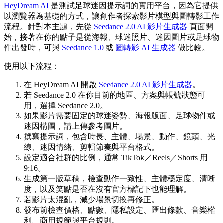
HeyDream AI
是測試足球迷因提示詞的實用平台，因為它提供
以瀏覽器為基礎的方式，讓創作者探索影片模型與圖轉影工作
流程。針對本主題，先從
Seedance 2.0 AI 影片生成器
頁面開
始，接著在你的點子是從海報、球迷照片、迷因圖片或足球物
件出發時，可與
Seedance 1.0
或
圖轉影 AI 生成器
做比較。
使用以下流程：
在 HeyDream AI 開啟
Seedance 2.0 AI 影片生成器
。
若 Seedance 2.0 在你目前的地區、方案與帳號狀態可
用，選擇 Seedance 2.0。
如果影片需要固定的球迷姿勢、海報版面、足球物件或
迷因構圖，請上傳參考圖片。
撰寫提示詞，包含時長、主體、場景、動作、鏡頭、光
線、迷因情緒、剪輯節奏與平台格式。
設定適合社群的比例，通常 TikTok／Reels／Shorts 用
9:16。
生成第一版草稿，檢查動作一致性、主體穩定度、清晰
度，以及笑點是否在沒有官方標記下也能理解。
若影片太混亂，減少場景切換再修正。
發布前檢查價格、點數、隱私設定、匯出條款、音樂權
利、商用規範與平台規則。