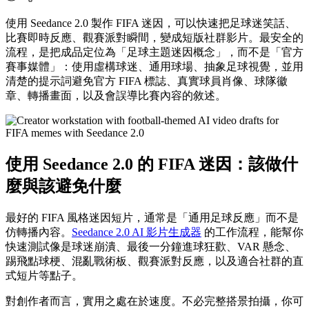
使用 Seedance 2.0 製作 FIFA 迷因，可以快速把足球迷笑話、
比賽即時反應、觀賽派對瞬間，變成短版社群影片。最安全的
流程，是把成品定位為「足球主題迷因概念」，而不是「官方
賽事媒體」：使用虛構球迷、通用球場、抽象足球視覺，並用
清楚的提示詞避免官方 FIFA 標誌、真實球員肖像、球隊徽
章、轉播畫面，以及會誤導比賽內容的敘述。
使用 Seedance 2.0 的 FIFA 迷因：該做什
麼與該避免什麼
最好的 FIFA 風格迷因短片，通常是「通用足球反應」而不是
仿轉播內容。
Seedance 2.0 AI 影片生成器
的工作流程，能幫你
快速測試像是球迷崩潰、最後一分鐘進球狂歡、VAR 懸念、
踢飛點球梗、混亂戰術板、觀賽派對反應，以及適合社群的直
式短片等點子。
對創作者而言，實用之處在於速度。不必完整搭景拍攝，你可