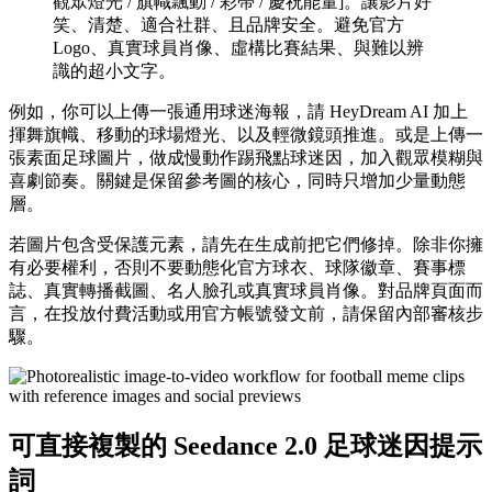
觀眾燈光 / 旗幟飄動 / 彩帶 / 慶祝能量]。讓影片好
笑、清楚、適合社群、且品牌安全。避免官方
Logo、真實球員肖像、虛構比賽結果、與難以辨
識的超小文字。
例如，你可以上傳一張通用球迷海報，請 HeyDream AI 加上
揮舞旗幟、移動的球場燈光、以及輕微鏡頭推進。或是上傳一
張素面足球圖片，做成慢動作踢飛點球迷因，加入觀眾模糊與
喜劇節奏。關鍵是保留參考圖的核心，同時只增加少量動態
層。
若圖片包含受保護元素，請先在生成前把它們修掉。除非你擁
有必要權利，否則不要動態化官方球衣、球隊徽章、賽事標
誌、真實轉播截圖、名人臉孔或真實球員肖像。對品牌頁面而
言，在投放付費活動或用官方帳號發文前，請保留內部審核步
驟。
可直接複製的 Seedance 2.0 足球迷因提示
詞