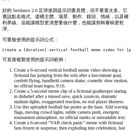
好的 Seedance 2.0 足球迷因提示詞要具體，但不要塞太多。它
應該點名格式、虛構主體、場景、動作、鏡頭、情緒，以及權
利界線。這能讓模型更清楚要做什麼，也能讓剪輯審稿更乾
淨。
可重複使用的提示詞公式：
可直接複製使用的提示詞範例：
Create a 6-second vertical football meme video showing a
fictional fan jumping from the sofa after a last-minute goal,
confetti flying, handheld camera shake, comedic slow motion,
no official team logos, 9:16.
Create a 5-second meme clip of a fictional goalkeeper staring
in disbelief after a missed save, quick zoom-in, dramatic
stadium lights, exaggerated reaction, no real player likeness.
Use this uploaded football fan poster as the base. Add waving
flags, moving crowd lights, subtle camera push, energetic
tournament atmosphere, no official marks or unreadable text.
Create a 6-second “VAR check panic” meme with fictional
fans frozen in suspense, then exploding into celebration, fast