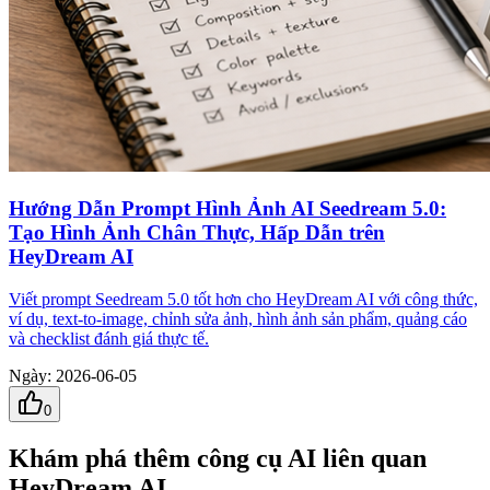
Hướng Dẫn Prompt Hình Ảnh AI Seedream 5.0:
Tạo Hình Ảnh Chân Thực, Hấp Dẫn trên
HeyDream AI
Viết prompt Seedream 5.0 tốt hơn cho HeyDream AI với công thức,
ví dụ, text-to-image, chỉnh sửa ảnh, hình ảnh sản phẩm, quảng cáo
và checklist đánh giá thực tế.
Ngày
:
2026-06-05
0
Khám phá thêm công cụ AI liên quan
HeyDream AI