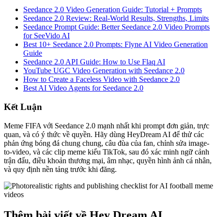
Seedance 2.0 Video Generation Guide: Tutorial + Prompts
Seedance 2.0 Review: Real-World Results, Strengths, Limits
Seedance Prompt Guide: Better Seedance 2.0 Video Prompts
for SeeVido AI
Best 10+ Seedance 2.0 Prompts: Flyne AI Video Generation
Guide
Seedance 2.0 API Guide: How to Use Flaq AI
YouTube UGC Video Generation with Seedance 2.0
How to Create a Faceless Video with Seedance 2.0
Best AI Video Agents for Seedance 2.0
Kết Luận
Meme FIFA với Seedance 2.0 mạnh nhất khi prompt đơn giản, trực
quan, và có ý thức về quyền. Hãy dùng HeyDream AI để thử các
phản ứng bóng đá chung chung, câu đùa của fan, chỉnh sửa image-
to-video, và các clip meme kiểu TikTok, sau đó xác minh ngữ cảnh
trận đấu, điều khoản thương mại, âm nhạc, quyền hình ảnh cá nhân,
và quy định nền tảng trước khi đăng.
Thêm bài viết về Hey Dream AI