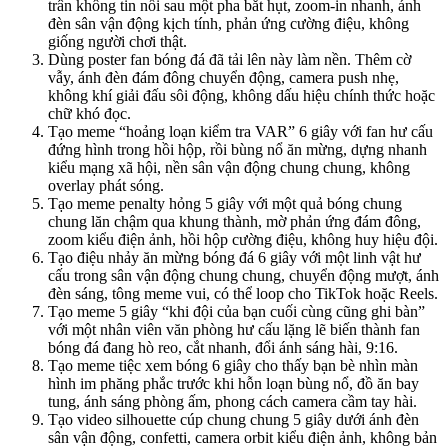
trân không tin nổi sau một pha bắt hụt, zoom-in nhanh, ánh
đèn sân vận động kịch tính, phản ứng cường điệu, không
giống người chơi thật.
Dùng poster fan bóng đá đã tải lên này làm nền. Thêm cờ
vẫy, ánh đèn đám đông chuyển động, camera push nhẹ,
không khí giải đấu sôi động, không dấu hiệu chính thức hoặc
chữ khó đọc.
Tạo meme “hoảng loạn kiểm tra VAR” 6 giây với fan hư cấu
đứng hình trong hồi hộp, rồi bùng nổ ăn mừng, dựng nhanh
kiểu mạng xã hội, nền sân vận động chung chung, không
overlay phát sóng.
Tạo meme penalty hỏng 5 giây với một quả bóng chung
chung lăn chậm qua khung thành, mờ phản ứng đám đông,
zoom kiểu điện ảnh, hồi hộp cường điệu, không huy hiệu đội.
Tạo điệu nhảy ăn mừng bóng đá 6 giây với một linh vật hư
cấu trong sân vận động chung chung, chuyển động mượt, ánh
đèn sáng, tông meme vui, có thể loop cho TikTok hoặc Reels.
Tạo meme 5 giây “khi đội của bạn cuối cùng cũng ghi bàn”
với một nhân viên văn phòng hư cấu lặng lẽ biến thành fan
bóng đá đang hò reo, cắt nhanh, đổi ánh sáng hài, 9:16.
Tạo meme tiệc xem bóng 6 giây cho thấy bạn bè nhìn màn
hình im phăng phắc trước khi hỗn loạn bùng nổ, đồ ăn bay
tung, ánh sáng phòng ấm, phong cách camera cầm tay hài.
Tạo video silhouette cúp chung chung 5 giây dưới ánh đèn
sân vận động, confetti, camera orbit kiểu điện ảnh, không bản