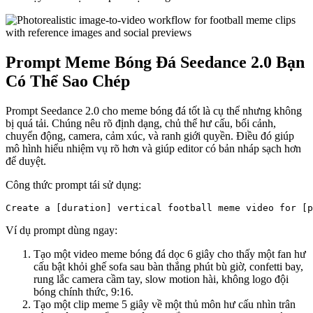
Prompt Meme Bóng Đá Seedance 2.0 Bạn
Có Thể Sao Chép
Prompt Seedance 2.0 cho meme bóng đá tốt là cụ thể nhưng không
bị quá tải. Chúng nêu rõ định dạng, chủ thể hư cấu, bối cảnh,
chuyển động, camera, cảm xúc, và ranh giới quyền. Điều đó giúp
mô hình hiểu nhiệm vụ rõ hơn và giúp editor có bản nháp sạch hơn
để duyệt.
Công thức prompt tái sử dụng:
Ví dụ prompt dùng ngay:
Tạo một video meme bóng đá dọc 6 giây cho thấy một fan hư
cấu bật khỏi ghế sofa sau bàn thắng phút bù giờ, confetti bay,
rung lắc camera cầm tay, slow motion hài, không logo đội
bóng chính thức, 9:16.
Tạo một clip meme 5 giây về một thủ môn hư cấu nhìn trân