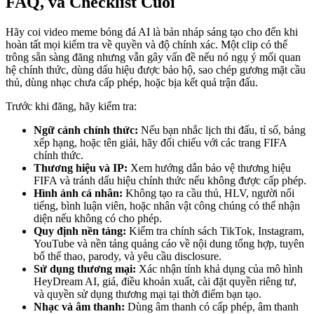
FAQ, và Checklist Cuối
Hãy coi video meme bóng đá AI là bản nháp sáng tạo cho đến khi
hoàn tất mọi kiểm tra về quyền và độ chính xác. Một clip có thể
trông sẵn sàng đăng nhưng vẫn gây vấn đề nếu nó ngụ ý mối quan
hệ chính thức, dùng dấu hiệu được bảo hộ, sao chép gương mặt cầu
thủ, dùng nhạc chưa cấp phép, hoặc bịa kết quả trận đấu.
Trước khi đăng, hãy kiểm tra:
Ngữ cảnh chính thức:
Nếu bạn nhắc lịch thi đấu, tỉ số, bảng
xếp hạng, hoặc tên giải, hãy đối chiếu với các trang FIFA
chính thức.
Thương hiệu và IP:
Xem hướng dẫn bảo vệ thương hiệu
FIFA và tránh dấu hiệu chính thức nếu không được cấp phép.
Hình ảnh cá nhân:
Không tạo ra cầu thủ, HLV, người nổi
tiếng, bình luận viên, hoặc nhân vật công chúng có thể nhận
diện nếu không có cho phép.
Quy định nền tảng:
Kiểm tra chính sách TikTok, Instagram,
YouTube và nền tảng quảng cáo về nội dung tổng hợp, tuyên
bố thể thao, parody, và yêu cầu disclosure.
Sử dụng thương mại:
Xác nhận tính khả dụng của mô hình
HeyDream AI, giá, điều khoản xuất, cài đặt quyền riêng tư,
và quyền sử dụng thương mại tại thời điểm bạn tạo.
Nhạc và âm thanh:
Dùng âm thanh có cấp phép, âm thanh