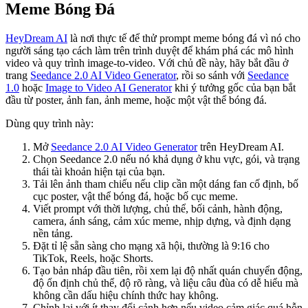
Meme Bóng Đá
HeyDream AI
là nơi thực tế để thử prompt meme bóng đá vì nó cho
người sáng tạo cách làm trên trình duyệt để khám phá các mô hình
video và quy trình image-to-video. Với chủ đề này, hãy bắt đầu ở
trang
Seedance 2.0 AI Video Generator
, rồi so sánh với
Seedance
1.0
hoặc
Image to Video AI Generator
khi ý tưởng gốc của bạn bắt
đầu từ poster, ảnh fan, ảnh meme, hoặc một vật thể bóng đá.
Dùng quy trình này:
Mở
Seedance 2.0 AI Video Generator
trên HeyDream AI.
Chọn Seedance 2.0 nếu nó khả dụng ở khu vực, gói, và trạng
thái tài khoản hiện tại của bạn.
Tải lên ảnh tham chiếu nếu clip cần một dáng fan cố định, bố
cục poster, vật thể bóng đá, hoặc bố cục meme.
Viết prompt với thời lượng, chủ thể, bối cảnh, hành động,
camera, ánh sáng, cảm xúc meme, nhịp dựng, và định dạng
nền tảng.
Đặt tỉ lệ sẵn sàng cho mạng xã hội, thường là 9:16 cho
TikTok, Reels, hoặc Shorts.
Tạo bản nháp đầu tiên, rồi xem lại độ nhất quán chuyển động,
độ ổn định chủ thể, độ rõ ràng, và liệu câu đùa có dễ hiểu mà
không cần dấu hiệu chính thức hay không.
Chỉnh lại với ít thay đổi cảnh hơn nếu video cảm giác quá hỗn