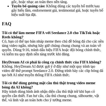
gốc, hoặc nhạc an toàn theo nền tảng.
Tuyên bố quảng cáo:
Không dùng các tuyên bố trước/sau
gây hiểu lầm, endorsement giả, testimonial giả, hoặc tuyên bố
hiệu suất bịa đặt.
FAQ
Tôi có thể làm meme FIFA với Seedance 2.0 cho TikTok hoặc
Reels không?
Có, bạn có thể tạo bản nháp meme theo chủ đề bóng đá cho các nền
tảng video ngắn, nhưng hãy giữ chúng chung chung và an toàn về
quyền. Dùng 9:16, tránh dấu hiệu FIFA hoặc đội bóng chính thức,
và kiểm tra quy định nền tảng trước khi đăng.
HeyDream AI có phải là công cụ chính thức của FIFA không?
Không. HeyDream AI được gợi ý ở đây như một quy trình tạo
video để thử prompt Seedance 2.0. Đừng trình bày các clip bóng đá
tạo bởi AI như truyền thông FIFA chính thức.
Tôi có thể dùng gương mặt cầu thủ thật trong video meme
bóng đá AI không?
Hãy tránh dùng hình ảnh nhận diện cầu thủ thật trừ khi bạn có
quyền cần thiết. Fan hư cấu, cầu thủ chung chung, silhouette, vật
thể, và linh vật an toàn hơn cho ý tưởng meme.