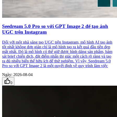
Seedream 5.0 Pro so với GPT Image 2 để tạo ảnh
UGC trên Instagram
Đối với một nhà sáng tạo UGC trên Instagram, mô hình AI tạo ảnh
tốt nhất không đơn giản chỉ là mô hình tạo ra kết quả đầu tiên đẹp
mắt nhất. Đó là mô hình có thể giữ được hình dáng sản phẩm, bám
sát brief chiến dịch, đặt điểm nhấn thị giác một cách rõ ràng và tạo
ra đủ nhiều biến thể hữu ích để thử nghiệm. Vì vậy, Seedream 5.0
Pro so với GPT Image 2 là một quyết định về quy trình làm việc
Ngày
:
2026-08-04
0