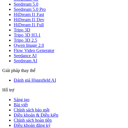
Seedream 5.0
Seedream 5.0 Pro
HiDream I1 Fast
HiDream I1 Dev
HiDream I1 Full
Tripo 3D
Tripo 3D H3.1
Tripo 3D 2.5
Qwen Image 2.0
Flow Video Generator
Seedance AI
Seedream AI
Giải pháp thay thế
Đánh giá Higgsfield AI
Hỗ trợ
Sáng tạo
Bài viết
Chính sách bảo mật
Điều khoản & Điều kiện
Chính sách hoàn tiền
Điều khoản đăng ký