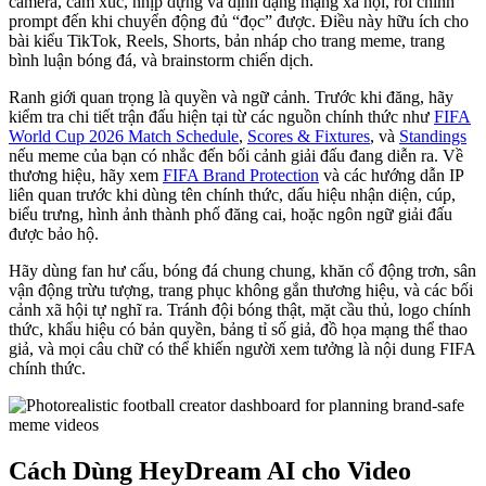
camera, cảm xúc, nhịp dựng và định dạng mạng xã hội, rồi chỉnh
prompt đến khi chuyển động đủ “đọc” được. Điều này hữu ích cho
bài kiểu TikTok, Reels, Shorts, bản nháp cho trang meme, trang
bình luận bóng đá, và brainstorm chiến dịch.
Ranh giới quan trọng là quyền và ngữ cảnh. Trước khi đăng, hãy
kiểm tra chi tiết trận đấu hiện tại từ các nguồn chính thức như
FIFA
World Cup 2026 Match Schedule
,
Scores & Fixtures
, và
Standings
nếu meme của bạn có nhắc đến bối cảnh giải đấu đang diễn ra. Về
thương hiệu, hãy xem
FIFA Brand Protection
và các hướng dẫn IP
liên quan trước khi dùng tên chính thức, dấu hiệu nhận diện, cúp,
biểu trưng, hình ảnh thành phố đăng cai, hoặc ngôn ngữ giải đấu
được bảo hộ.
Hãy dùng fan hư cấu, bóng đá chung chung, khăn cổ động trơn, sân
vận động trừu tượng, trang phục không gắn thương hiệu, và các bối
cảnh xã hội tự nghĩ ra. Tránh đội bóng thật, mặt cầu thủ, logo chính
thức, khẩu hiệu có bản quyền, bảng tỉ số giả, đồ họa mạng thể thao
giả, và mọi câu chữ có thể khiến người xem tưởng là nội dung FIFA
chính thức.
Cách Dùng HeyDream AI cho Video