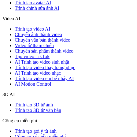
Trình tạo avatar AI
Trình chỉnh sửa ảnh AI
Video AI
Trình tạo video AI
Chuyển ảnh thành video
Chuyển văn bản thành video
Video từ tham chiếu
Chuyển sản phẩm thành video
Tạo video TikTok
AI Trình tạo video sinh nhật
Trình tạo video thay trang phục
AI Trình tạo video nhạc
Trình tạo video em bé nhảy AI
AI Motion Control
3D AI
Trình tạo 3D từ ảnh
Trình tạo 3D từ văn bản
Công cụ miễn phí
Trình tạo gợi ý từ ảnh
Công cụ xóa nền miễn phí