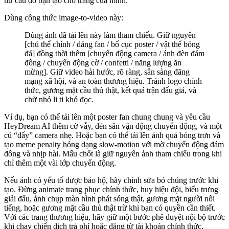
hư cấu do bạn tạo cho trang của mình.
Dùng công thức image-to-video này:
Dùng ảnh đã tải lên này làm tham chiếu. Giữ nguyên
[chủ thể chính / dáng fan / bố cục poster / vật thể bóng
đá] đồng thời thêm [chuyển động camera / ánh đèn đám
đông / chuyển động cờ / confetti / năng lượng ăn
mừng]. Giữ video hài hước, rõ ràng, sẵn sàng đăng
mạng xã hội, và an toàn thương hiệu. Tránh logo chính
thức, gương mặt cầu thủ thật, kết quả trận đấu giả, và
chữ nhỏ li ti khó đọc.
Ví dụ, bạn có thể tải lên một poster fan chung chung và yêu cầu
HeyDream AI thêm cờ vẫy, đèn sân vận động chuyển động, và một
cú “đẩy” camera nhẹ. Hoặc bạn có thể tải lên ảnh quả bóng trơn và
tạo meme penalty hỏng dạng slow-motion với mờ chuyển động đám
đông và nhịp hài. Mấu chốt là giữ nguyên ảnh tham chiếu trong khi
chỉ thêm một vài lớp chuyển động.
Nếu ảnh có yếu tố được bảo hộ, hãy chỉnh sửa bỏ chúng trước khi
tạo. Đừng animate trang phục chính thức, huy hiệu đội, biểu trưng
giải đấu, ảnh chụp màn hình phát sóng thật, gương mặt người nổi
tiếng, hoặc gương mặt cầu thủ thật trừ khi bạn có quyền cần thiết.
Với các trang thương hiệu, hãy giữ một bước phê duyệt nội bộ trước
khi chạy chiến dịch trả phí hoặc đăng từ tài khoản chính thức.