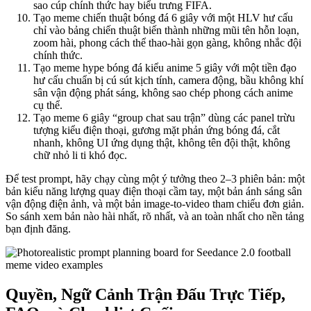
sao cúp chính thức hay biểu trưng FIFA.
Tạo meme chiến thuật bóng đá 6 giây với một HLV hư cấu
chỉ vào bảng chiến thuật biến thành những mũi tên hỗn loạn,
zoom hài, phong cách thể thao-hài gọn gàng, không nhắc đội
chính thức.
Tạo meme hype bóng đá kiểu anime 5 giây với một tiền đạo
hư cấu chuẩn bị cú sút kịch tính, camera động, bầu không khí
sân vận động phát sáng, không sao chép phong cách anime
cụ thể.
Tạo meme 6 giây “group chat sau trận” dùng các panel trừu
tượng kiểu điện thoại, gương mặt phản ứng bóng đá, cắt
nhanh, không UI ứng dụng thật, không tên đội thật, không
chữ nhỏ li ti khó đọc.
Để test prompt, hãy chạy cùng một ý tưởng theo 2–3 phiên bản: một
bản kiểu năng lượng quay điện thoại cầm tay, một bản ánh sáng sân
vận động điện ảnh, và một bản image-to-video tham chiếu đơn giản.
So sánh xem bản nào hài nhất, rõ nhất, và an toàn nhất cho nền tảng
bạn định đăng.
Quyền, Ngữ Cảnh Trận Đấu Trực Tiếp,