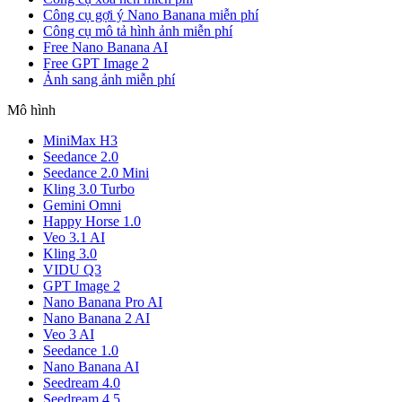
Công cụ gợi ý Nano Banana miễn phí
Công cụ mô tả hình ảnh miễn phí
Free Nano Banana AI
Free GPT Image 2
Ảnh sang ảnh miễn phí
Mô hình
MiniMax H3
Seedance 2.0
Seedance 2.0 Mini
Kling 3.0 Turbo
Gemini Omni
Happy Horse 1.0
Veo 3.1 AI
Kling 3.0
VIDU Q3
GPT Image 2
Nano Banana Pro AI
Nano Banana 2 AI
Veo 3 AI
Seedance 1.0
Nano Banana AI
Seedream 4.0
Seedream 4.5