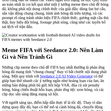
an toàn nhất là coi kết quả như một ý tưởng meme theo chủ đề bóng
đá, không phải nội dung chính thức của giải đấu: dùng fan hư cấu,
sân vận động chung chung, hình ảnh bóng đá trừu tượng, và các
prompt rõ ràng tránh nhãn hiệu FIFA chính thức, gương mặt cầu thủ
thật, huy hiệu đội bóng, footage phát sóng, cũng như các tuyên bố
sai lệch về trận đấu.
Meme FIFA với Seedance 2.0: Nên Làm
Gì và Nên Tránh Gì
Những clip meme theo chủ đề FIFA hay nhất thường là phản ứng
bóng đá mang tính “chung chung” thay vì bắt chước nội dung phát
sóng. Một quy trình với
Seedance 2.0 AI Video Generator
có thể
giúp bạn thử nhanh các ý tưởng ngắn như hoảng loạn của fan, ăn
mừng bàn thắng phút bù giờ, hồi hộp VAR, đùa cú sút penalty
hỏng, bảng chiến thuật hỗn loạn, phản ứng tiệc xem bóng, và các
clip dọc sẵn sàng đăng mạng xã hội.
Với người sáng tạo, điểm hấp dẫn thực tế là tốc độ. Thay vì dàn
dựng quay đầy đủ, bạn có thể mô tả cảnh bóng đá, chuyển động