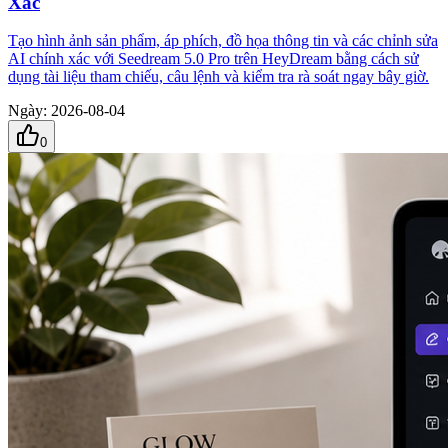
Xác
Tạo hình ảnh sản phẩm, áp phích, đồ họa thông tin và các chỉnh sửa
AI chính xác với Seedream 5.0 Pro trên HeyDream bằng cách sử
dụng tài liệu tham chiếu, câu lệnh và kiểm tra rà soát ngay bây giờ.
Ngày
:
2026-08-04
0