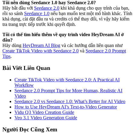
Tôi nên dùng Seedance 1.0 hay Seedance 2.0?
Hãy bắt đầu với
Seedance 2.0
khi khả dụng cho quy trình của bạn,
rồi so sánh
Seedance 1.0
nếu bạn muốn test một mô hình khác. Tính
khả dụng, cài đặt đầu ra và credits có thể thay đổi, vì vậy hãy kiểm
tra trang trực tiếp trước khi quyết định.
Tôi có thể tìm hiểu thêm về quy trình video HeyDream AI ở
đâu?
Hãy dùng
HeyDream AI Blog
và các hướng dẫn liên quan như
Create TikTok Video with Seedance 2.0
và
Seedance 2.0 Prompt
Tips
.
Bài Viết Liên Quan
Create TikTok Video with Seedance 2.0: A Practical AI
Workflow
Seedance 2.0 Prompt Tips for More Human, Realistic AI
Video
Seedance 2.0 vs Seedance 1.0: What’s Better for AI Video
How to Use HeyDream AI’s Text-to-Video Generator
Vidu Q3 Video Creation Guide
Veo 3.1 Video Generation Guide
Người Đọc Cũng Xem