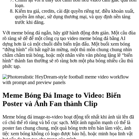
loạn.
Kiểm tra giá, credits, cài đặt quyền riêng tư, điều khoản xuất,
quyền âm nhạc, sử dụng thương mại, và quy định nền tảng
trước khi đăng.
Với meme bóng đá ngắn, hãy giữ hành động đơn giản. Một câu đùa
rõ ràng sẽ dễ để một công cụ tạo video meme bóng đá bằng AI
dựng hơn là cả một chuỗi diễn biến trận đấu. Một buổi xem bóng
“đứng hình” rồi bất ngờ ăn mừng, một thủ môn chung chung nhìn
chằm chằm trái bóng, hoặc một nhân viên văn phòng lặng lẽ “biến
hình” thành fan thường sẽ rõ ràng hơn một pha bóng nhiều cầu thủ
phức tạp.
Meme Bóng Đá Image to Video: Biến
Poster và Ảnh Fan thành Clip
Meme bóng đá image-to-video hoạt động tốt nhất khi ảnh tải lên đã
có chủ thể rõ ràng và bố cục sạch. Một ảnh nguồn mạnh có thể là
poster fan chung chung, một quả bóng trơn trên bàn làm việc, ảnh
tiệc xem bóng không có logo được bảo hộ, hoặc minh họa linh vật