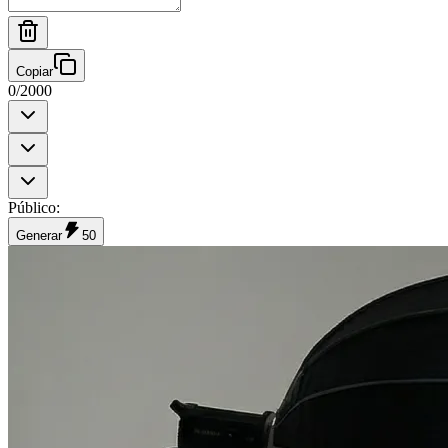
Copiar
0
/
2000
Público
:
Generar
50