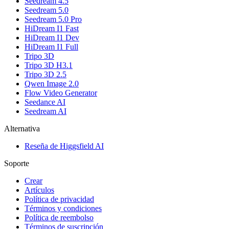
Seedream 4.5
Seedream 5.0
Seedream 5.0 Pro
HiDream I1 Fast
HiDream I1 Dev
HiDream I1 Full
Tripo 3D
Tripo 3D H3.1
Tripo 3D 2.5
Qwen Image 2.0
Flow Video Generator
Seedance AI
Seedream AI
Alternativa
Reseña de Higgsfield AI
Soporte
Crear
Artículos
Política de privacidad
Términos y condiciones
Política de reembolso
Términos de suscripción