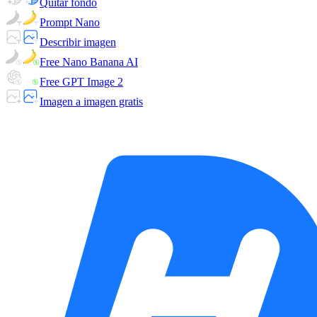
Quitar fondo
Prompt Nano
Describir imagen
Free Nano Banana AI
Free GPT Image 2
Imagen a imagen gratis