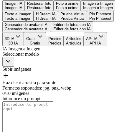
Imagen IA
Restaurar foto
Foto a anime
Imagen a Imagen
Imagen IA
Restaurar foto
Foto a anime
Imagen a Imagen
Texto a Imagen
HiDream IA
Prueba Virtual
Pin Pinterest
Texto a Imagen
HiDream IA
Prueba Virtual
Pin Pinterest
Generador de avatares AI
Editor de fotos con IA
Generador de avatares AI
Editor de fotos con IA
3D IA
Gratis
Precios
Artículos
API IA
3D IA
Gratis
Precios
Artículos
API IA
IA Imagen a Imagen
Seleccionar modelo
Subir imágenes
Haz clic o arrastra para subir
Formatos soportados
:
jpg, png, webp
0
/
10
imágenes
Introduce un prompt