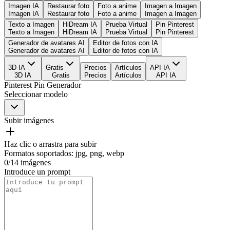
Imagen IA
Restaurar foto
Foto a anime
Imagen a Imagen
Imagen IA
Restaurar foto
Foto a anime
Imagen a Imagen
Texto a Imagen
HiDream IA
Prueba Virtual
Pin Pinterest
Texto a Imagen
HiDream IA
Prueba Virtual
Pin Pinterest
Generador de avatares AI
Editor de fotos con IA
Generador de avatares AI
Editor de fotos con IA
3D IA
Gratis
Precios
Artículos
API IA
3D IA
Gratis
Precios
Artículos
API IA
Pinterest Pin Generador
Seleccionar modelo
Subir imágenes
Haz clic o arrastra para subir
Formatos soportados
:
jpg, png, webp
0
/
14
imágenes
Introduce un prompt