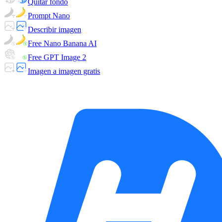
Quitar fondo
Prompt Nano
Describir imagen
Free Nano Banana AI
Free GPT Image 2
Imagen a imagen gratis