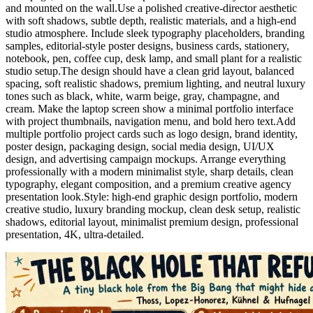
and mounted on the wall.Use a polished creative-director aesthetic
with soft shadows, subtle depth, realistic materials, and a high-end
studio atmosphere. Include sleek typography placeholders, branding
samples, editorial-style poster designs, business cards, stationery,
notebook, pen, coffee cup, desk lamp, and small plant for a realistic
studio setup.The design should have a clean grid layout, balanced
spacing, soft realistic shadows, premium lighting, and neutral luxury
tones such as black, white, warm beige, gray, champagne, and
cream. Make the laptop screen show a minimal portfolio interface
with project thumbnails, navigation menu, and bold hero text.Add
multiple portfolio project cards such as logo design, brand identity,
poster design, packaging design, social media design, UI/UX
design, and advertising campaign mockups. Arrange everything
professionally with a modern minimalist style, sharp details, clean
typography, elegant composition, and a premium creative agency
presentation look.Style: high-end graphic design portfolio, modern
creative studio, luxury branding mockup, clean desk setup, realistic
shadows, editorial layout, minimalist premium design, professional
presentation, 4K, ultra-detailed.