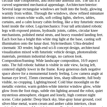
circular side components, and horn-like antenna fins. The tail is a
curved segmented mechanical appendage. Architecture/interior:
Several large rectangular windows are built into the body, glowing
warmly from within. Through the windows, show refined miniature
interiors: cream-white walls, soft ceiling lights, shelves, tables,
curtains, and a calm luxury cabin feeling, like a tiny futuristic moon
hotel inside the robot. Legs/mechanics: Four tall articulated robotic
legs with exposed pistons, hydraulic joints, cables, circular knee
mechanisms, polished metal struts, and heavy rounded landing feet.
Each foot has a bright thin white ring light at the base, casting soft
illumination onto the lunar dust. Style/medium: Ultra-detailed
cinematic 3D render, high-end sci-fi concept design, architectural
visualization mixed with futuristic vehicle design, photorealistic
materials, premium industrial design, no cartoon look.
Composition/framing: Wide landscape composition, 16:9 aspect
ratio. The full robotic habitat is visible in side view, facing left,
centered slightly lower in the frame. Keep generous dark negative
space above for a monumental lonely feeling. Low camera angle at
human eye level, 35mm cinematic lens, sharp silhouette, full body
visible, no cropping. Lighting/mood: Cold blue moonlight on the
metallic exterior, warm golden-white interior window glow, white
glow from the foot rings, subtle rim lighting around the robot, quiet
mysterious atmosphere, elegant and lonely, high contrast night
scene. Color palette: Deep black sky, blue-gray lunar ground, cool
silver-blue metal, warm cream and amber cabin interiors, clean