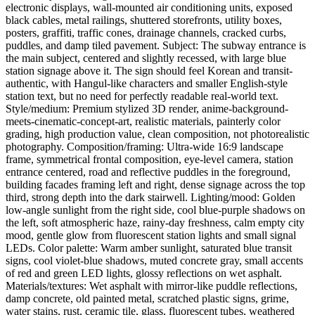
electronic displays, wall-mounted air conditioning units, exposed
black cables, metal railings, shuttered storefronts, utility boxes,
posters, graffiti, traffic cones, drainage channels, cracked curbs,
puddles, and damp tiled pavement. Subject: The subway entrance is
the main subject, centered and slightly recessed, with large blue
station signage above it. The sign should feel Korean and transit-
authentic, with Hangul-like characters and smaller English-style
station text, but no need for perfectly readable real-world text.
Style/medium: Premium stylized 3D render, anime-background-
meets-cinematic-concept-art, realistic materials, painterly color
grading, high production value, clean composition, not photorealistic
photography. Composition/framing: Ultra-wide 16:9 landscape
frame, symmetrical frontal composition, eye-level camera, station
entrance centered, road and reflective puddles in the foreground,
building facades framing left and right, dense signage across the top
third, strong depth into the dark stairwell. Lighting/mood: Golden
low-angle sunlight from the right side, cool blue-purple shadows on
the left, soft atmospheric haze, rainy-day freshness, calm empty city
mood, gentle glow from fluorescent station lights and small signal
LEDs. Color palette: Warm amber sunlight, saturated blue transit
signs, cool violet-blue shadows, muted concrete gray, small accents
of red and green LED lights, glossy reflections on wet asphalt.
Materials/textures: Wet asphalt with mirror-like puddle reflections,
damp concrete, old painted metal, scratched plastic signs, grime,
water stains, rust, ceramic tile, glass, fluorescent tubes, weathered