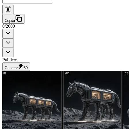
Copiar
0
/
2000
Público
:
Generar
30