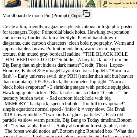
Moodboard de moda Pin (Prompt)
Copiar
Create a fun, friendly magazine-style educational infographic poster
for teenagers.Topic: Primordial black holes, Hawking evaporation,
and memory-burden dark matter.Style: Playful hand-drawn
diagrams, cute cartoon characters, clean bold typography. Warm and
approachable.Canvas: Portrait orientation, warm cream paper
texture, thin muted gray border.Headline: "THE BLACK HOLE
THAT REFUSED TO DIE"Subtitle: "A tiny black hole from the
Big Bang that might hide as dark matter"Credit: Thoss, Lopez-
Honorez, Kuhnel & HufnagelLayout sections:Top left: "Born in a
flash" - Early universe swirl, tiny PBH (smaller than salt but heavier
than mountain), 10^-30s clock, thermometer.Top right: "Normal
black holes evaporate" - 3 shrinking stages with particle squiggles,
Hawking quote sticker: "Black holes ain't so black".Center: "The
memory burden twist" - Sad cartoon black hole with big
"MEMORY" backpack, speech bubble "Too full to evaporate!",
simple equation: normal speed / (info)^k = very slow. Gia Dvali
2018.Lower middle: "Two kinds of ghost particles" - Fast cold
particle vs slow warm particle, Big Bang to Today timeline.Bottom
left: "Lyman-alpha forest" - Spiky absorption forest graphic, note
"The forest would notice us".Bottom right: Rounded box "What this
paper shows" - final summary.Colors: warm beige, dark navy, rust