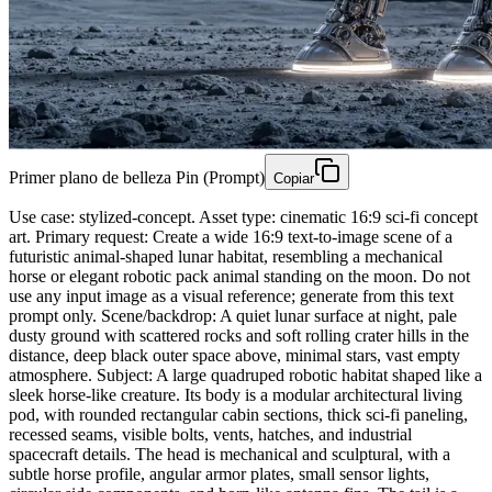
Primer plano de belleza Pin (Prompt)
Copiar
Use case: stylized-concept. Asset type: cinematic 16:9 sci-fi concept
art. Primary request: Create a wide 16:9 text-to-image scene of a
futuristic animal-shaped lunar habitat, resembling a mechanical
horse or elegant robotic pack animal standing on the moon. Do not
use any input image as a visual reference; generate from this text
prompt only. Scene/backdrop: A quiet lunar surface at night, pale
dusty ground with scattered rocks and soft rolling crater hills in the
distance, deep black outer space above, minimal stars, vast empty
atmosphere. Subject: A large quadruped robotic habitat shaped like a
sleek horse-like creature. Its body is a modular architectural living
pod, with rounded rectangular cabin sections, thick sci-fi paneling,
recessed seams, visible bolts, vents, hatches, and industrial
spacecraft details. The head is mechanical and sculptural, with a
subtle horse profile, angular armor plates, small sensor lights,