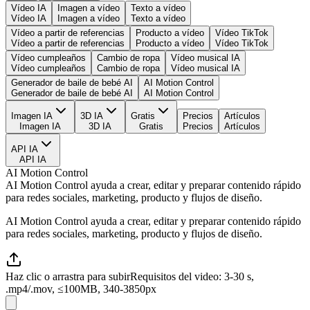
Vídeo IA
Imagen a vídeo
Texto a vídeo
Vídeo IA
Imagen a vídeo
Texto a vídeo
Vídeo a partir de referencias
Producto a vídeo
Vídeo TikTok
Vídeo a partir de referencias
Producto a vídeo
Vídeo TikTok
Vídeo cumpleaños
Cambio de ropa
Vídeo musical IA
Vídeo cumpleaños
Cambio de ropa
Vídeo musical IA
Generador de baile de bebé AI
AI Motion Control
Generador de baile de bebé AI
AI Motion Control
Imagen IA
3D IA
Gratis
Precios
Artículos
Imagen IA
3D IA
Gratis
Precios
Artículos
API IA
API IA
AI Motion Control
AI Motion Control ayuda a crear, editar y preparar contenido rápido
para redes sociales, marketing, producto y flujos de diseño.
AI Motion Control ayuda a crear, editar y preparar contenido rápido
para redes sociales, marketing, producto y flujos de diseño.
Haz clic o arrastra para subir
Requisitos del video: 3-30 s,
.mp4/.mov, ≤100MB, 340-3850px