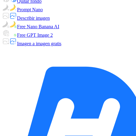
Quitar fondo
Prompt Nano
Describir imagen
Free Nano Banana AI
Free GPT Image 2
Imagen a imagen gratis