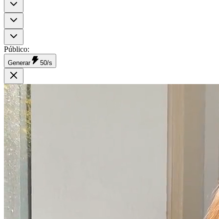
Público
:
Generar
50/s