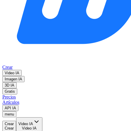
Crear
Video IA
Imagen IA
3D IA
Gratis
Precios
Artículos
API IA
menu
Crear
Video IA
Crear
Video IA