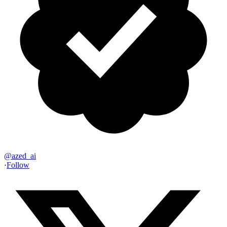
@
azed_ai
·
Follow