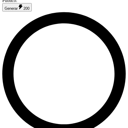
Público
:
Generar
200