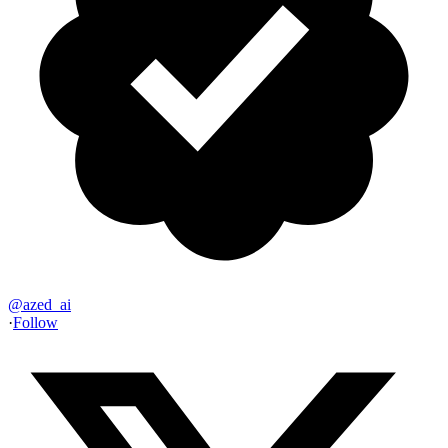
@
azed_ai
·
Follow