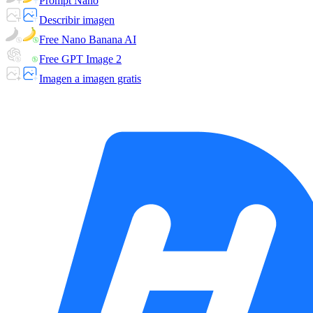
Prompt Nano
Describir imagen
Free Nano Banana AI
Free GPT Image 2
Imagen a imagen gratis