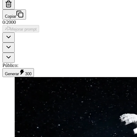
Copiar
0
/
2000
Mejorar prompt
Público
:
Generar
300