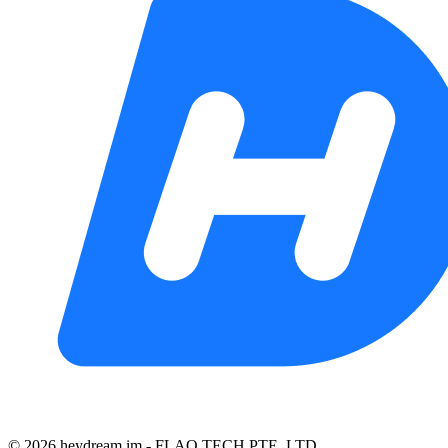
©️ 2026 heydream.im -
FLAQ TECH PTE. LTD.