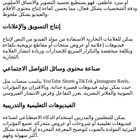
أو سرد عاطفي، فهو يستطيع تجسيد التصوير والاتساق الأسلوبي
ودقة الشخصيات بشكل فعال، مما يحسن كفاءة إنتاج محتوى الأفلام
والفيديو بشكل ملحوظ.
إنتاج التسويق والإعلانات
يمكن للعلامات التجارية الاستفادة من مولد الفيديو من النص لإنتاج
فيديوهات إعلانية أو عروض منتجات أو مقاطع ترويجية بكفاءة
وتكلفة منخفضة والتكرار السريع للإصدارات وزيادة انتشار العلامة
التجارية.
صناعة محتوى وسائل التواصل الاجتماعي
يناسب منصات مثل YouTube Shorts وTikTok وInstagram Reels،
حيث يمكن توليد فيديوهات قصيرة جذابة. وبالاقتران مع المؤثرات
الصوتية والفلاتر البصرية، يعزز التفاعل وفرص الانتشار الفيروسي.
الفيديوهات التعليمية والتدريبية
يمكن للمعلمين والمدربين استخدام الذكاء الاصطناعي لصناعة
فيديوهات تعليمية أو شروحات أو عروض متحركة. تجمع المؤثرات
المرئية المولدة بالصوت لتوضيح المعرفة المجردة أو المعقدة بشكل
أكثر سهولة وفهم.