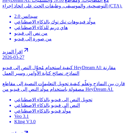
HeyDream AI، مع المطالبات، ومقاطع 9:16، والتسميات
التوضيحية، والموسيقى، وطبقات الحث على اتخاذ إجراء (CTA).
سيدانس 2.0
مولِّد فيديوهات تيك توك بالذكاء الاصطناعي
هاي دريم للذكاء الاصطناعي
من نص إلى فيديو
من صورة إلى فيديو
اقرأ المزيد
2026-03-27
كيفية استخدام مُحوِّل النص إلى فيديو HeyDream AI: مقارنة
النماذج، نصائح كتابة الأوامر، وسير العمل
قارن بين النماذج وتعلّم كيفية تحويل التعليمات النصية إلى مقاطع
مصقولة باستخدام مولّد النص إلى فيديو من HeyDream AI.
تحويل النص إلى فيديو بالذكاء الاصطناعي
النص إلى فيديو بالذكاء الاصطناعي
مولّد فيديو بالذكاء الاصطناعي
Veo 3.1
Kling V3.0