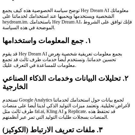
توضح سياسة الخصوصية هذه كيف يجمع Hey Dream AI معلوماتك
الشخصية ويستخدمها ويحميها عند استخدامك لخدماتنا على
heydream.im. باستخدامك Hey Dream AI، فإنك توافق على الشروط
الموضحة في هذه السياسة.
١. جمع المعلومات واستخدامها
قد يقوم Hey Dream AI بجمع معلومات تعريفية شخصية بغرض
تحسين خدماتنا. ونستخدم أيضاً خدمات طرف ثالث قد تجمع
معلومات للمساعدة في التعرف عليك.
٢. تحليلات البيانات وخدمات الذكاء الصناعي
الخارجية
نستخدم Google Analytics لجمع بيانات حول استخدامك لخدماتنا
لأغراض تحليلية. وتعتمد ميزات التوليد الذكي لدينا أيضا على منصات
طرف ثالث مثل fal.ai, Kling AI و Replicate. قد تحتفظ هذه
المنصات بسجلات طلبات التوليد التي تمر عبر أنظمتهم.
٣. ملفات تعريف الارتباط (الكوكيز)