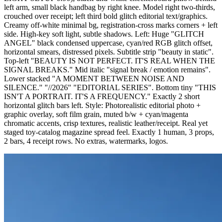
left arm, small black handbag by right knee. Model right two-thirds,
crouched over receipt; left third bold glitch editorial text/graphics.
Creamy off-white minimal bg, registration-cross marks corners + left
side. High-key soft light, subtle shadows. Left: Huge "GLITCH
ANGEL" black condensed uppercase, cyan/red RGB glitch offset,
horizontal smears, distressed pixels. Subtitle strip "beauty in static".
Top-left "BEAUTY IS NOT PERFECT. IT'S REAL WHEN THE
SIGNAL BREAKS." Mid italic "signal break / emotion remains".
Lower stacked "A MOMENT BETWEEN NOISE AND
SILENCE." "//2026" "EDITORIAL SERIES". Bottom tiny "THIS
ISN'T A PORTRAIT. IT'S A FREQUENCY." Exactly 2 short
horizontal glitch bars left. Style: Photorealistic editorial photo +
graphic overlay, soft film grain, muted b/w + cyan/magenta
chromatic accents, crisp textures, realistic leather/receipt. Real yet
staged toy-catalog magazine spread feel. Exactly 1 human, 3 props,
2 bars, 4 receipt rows. No extras, watermarks, logos.