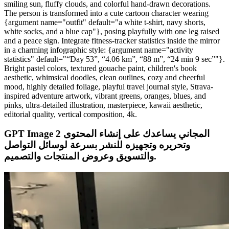
smiling sun, fluffy clouds, and colorful hand-drawn decorations.
The person is transformed into a cute cartoon character wearing
{argument name="outfit" default="a white t-shirt, navy shorts,
white socks, and a blue cap"}, posing playfully with one leg raised
and a peace sign. Integrate fitness-tracker statistics inside the mirror
in a charming infographic style: {argument name="activity
statistics" default="“Day 53”, “4.06 km”, “88 m”, “24 min 9 sec”"}.
Bright pastel colors, textured gouache paint, children's book
aesthetic, whimsical doodles, clean outlines, cozy and cheerful
mood, highly detailed foliage, playful travel journal style, Strava-
inspired adventure artwork, vibrant greens, oranges, blues, and
pinks, ultra-detailed illustration, masterpiece, kawaii aesthetic,
editorial quality, vertical composition, 4k.
GPT Image 2 المجاني يساعدك على إنشاء المحتوى
وتحريره وتجهيزه للنشر بسرعة لوسائل التواصل
والتسويق وعروض المنتجات والتصميم.