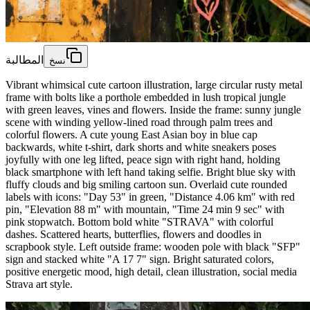
المطالبة
نسخ
Vibrant whimsical cute cartoon illustration, large circular rusty metal
frame with bolts like a porthole embedded in lush tropical jungle
with green leaves, vines and flowers. Inside the frame: sunny jungle
scene with winding yellow-lined road through palm trees and
colorful flowers. A cute young East Asian boy in blue cap
backwards, white t-shirt, dark shorts and white sneakers poses
joyfully with one leg lifted, peace sign with right hand, holding
black smartphone with left hand taking selfie. Bright blue sky with
fluffy clouds and big smiling cartoon sun. Overlaid cute rounded
labels with icons: "Day 53" in green, "Distance 4.06 km" with red
pin, "Elevation 88 m" with mountain, "Time 24 min 9 sec" with
pink stopwatch. Bottom bold white "STRAVA" with colorful
dashes. Scattered hearts, butterflies, flowers and doodles in
scrapbook style. Left outside frame: wooden pole with black "SFP"
sign and stacked white "A 17 7" sign. Bright saturated colors,
positive energetic mood, high detail, clean illustration, social media
Strava art style.