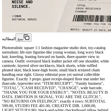
المطالبة
نسخ
Photorealistic square 1:1 fashion magazine studio shot, toy-catalog
surrealism: life-size figurine-like young woman, long wavy black
hair, kneeling, leaning forward on hands, three-quarter view to
camera. Outfit: oversized black leather jacket off one shoulder, white
camisole, layered silver necklaces, black shorts, white ruffled
pleated skirt, black knee-high boots; small black textured chain
handbag near right. Glossy editorial pose yet surreal collectible
figurine. Exactly 3 props: giant receipt-shaped floor mat under her
(barcode, typewriter text: "ITEM RECEIPT", "Family business",
"TOTAL", "CASH RECEIVED", "CHANGE", wide barcode,
"THANK YOU FOR YOUR ENERGY", "NOTES: BEAUTY IS
DATA. EMOTION IS SIGNAL. YOU ARE THE GLITCH.",
"NO RETURNS ON FEELINGS"; exactly 4 rows: SUBTOTAL
599.00, STUDIO FEE 401.00, CREATIVE DIR. 1,000.00,
LIGHT SETUP 0.90), black-and-white checkerboard pillow behind