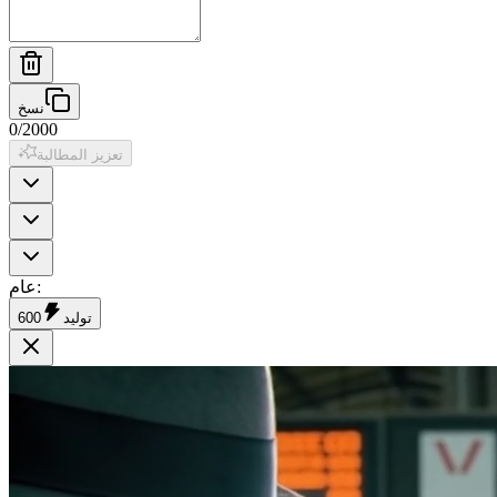
نسخ
0
/
2000
تعزيز المطالبة
:
عام
توليد
600