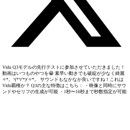
Vidu Q3モデルの先行テストに参加させていただきました！
動画はいつものやつを😁 素早い動きでも破綻が少なく綺麗
✧*。◝(*'▿'*)◜✧*。 サウンドもなかなか良いですね！これは
Vidu覇権か？ Q3の主な特徴はこちら： ・映像と同時にサウ
ンドやセリフの生成が可能 ・1秒〜16秒まで秒数指定が可能