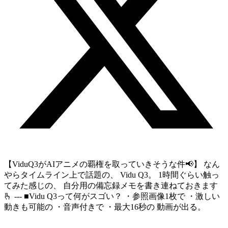
【ViduQ3がAIアニメの覇権を取っていきそうな件📢】 なん
やらタイムライン上で話題の、 Vidu Q3。 1時間ぐらい触っ
てみた感じの、 自分用の備忘録メモを書き連ねておきます
🫰 --- ■Vidu Q3って何がスゴい？ ・参照画像1枚で ・激しい
動きも可能の ・音声付きで ・最大16秒の 動画が出る。