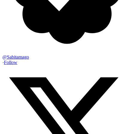
@
Sabitamago
·
Follow