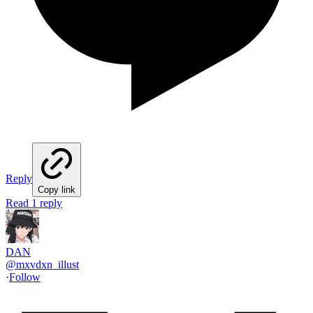
Reply
Copy link
Read 1 reply
DAN
@
mxvdxn_illust
·
Follow