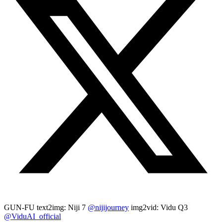
GUN-FU text2img: Niji 7
@nijijourney
img2vid: Vidu Q3
@ViduAI_official