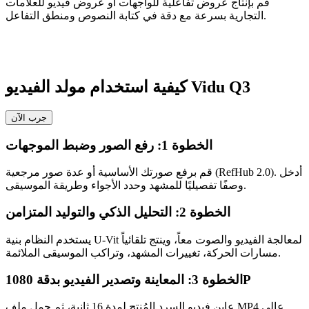
قم بإنتاج عروض تفاعلية للواجهات أو عروض فيديو للعلامات
التجارية بسرعة مع دقة في كتابة النصوص ومنطق التفاعل.
كيفية استخدام مولد الفيديو Vidu Q3
جرب الآن
الخطوة 1: رفع الصور وضبط الموجهات
قم برفع صورتك الأساسية أو عدة صور مرجعية (RefHub 2.0). أدخل
وصفًا تفصيليًا للمشهد وحدد الأجواء وطريقة الموسيقى.
الخطوة 2: التحليل الذكي والتوليد المتزامن
يستخدم النظام بنية U-Vit لمعالجة الفيديو والصوت معاً، وينتج تلقائياً
مسارات الحركة، تغييرات المشهد، وتراكب الموسيقى الملائمة.
الخطوة 3: المعاينة وتصدير الفيديو بدقة 1080P
عاين فيديو السرد المُنتج لمدة 16 ثانية، ثم حمل ملف MP4 عالي