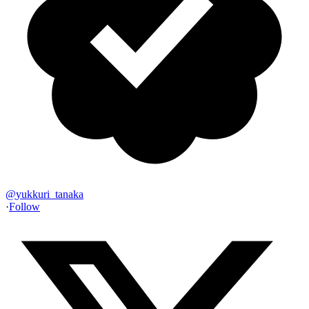
@
yukkuri_tanaka
·
Follow