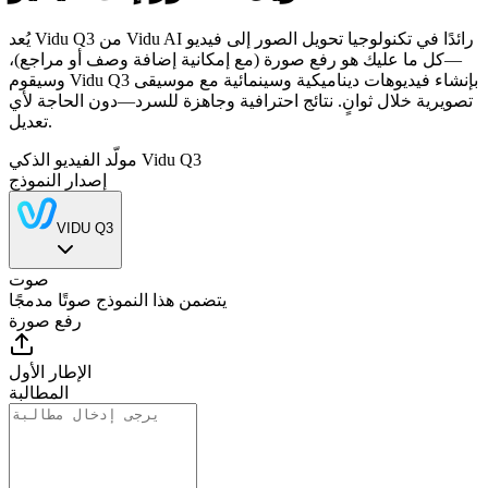
يُعد Vidu Q3 من Vidu AI رائدًا في تكنولوجيا تحويل الصور إلى فيديو
—كل ما عليك هو رفع صورة (مع إمكانية إضافة وصف أو مراجع)،
وسيقوم Vidu Q3 بإنشاء فيديوهات ديناميكية وسينمائية مع موسيقى
تصويرية خلال ثوانٍ. نتائج احترافية وجاهزة للسرد—دون الحاجة لأي
تعديل.
مولّد الفيديو الذكي Vidu Q3
إصدار النموذج
VIDU Q3
صوت
يتضمن هذا النموذج صوتًا مدمجًا
رفع صورة
الإطار الأول
المطالبة