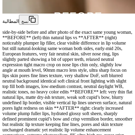
المطالبة
نسخ
side-by-side before and after photo of the exact same young woman,
**BEFORE** (left) thin natural lips vs **AFTER** (right)
noticeably plumper lip filler, clear visible difference in lip volume
but still natural-looking same woman both sides, early-mid 20s,
European features, very fair neutral skin, silver nose ring, lips
slightly parted showing a bit of upper teeth, relaxed neutral
expression tight macro crop on nose lips chin only, slightly low
angle at mouth level, 90mm macro lens style, ultra sharp focus on
lips skin pores fine lines texture, very shallow DoF, soft blurred
neutral background identical soft clinical front lighting with slight
top fill both images, low-medium contrast, neutral daylight WB,
realistic tones, no heavy color edits **BEFORE** left: very thin flat
natural lips, matte dry-ish texture, weak soft cupid’s bow, blurry
undefined lip border, visible vertical lip lines uneven surface, natural
pores light redness on skin **AFTER** right: clearly increased
volume plump fuller lips, hydrated glossy soft sheen, sharply
defined prominent cupid’s bow and crisp vermilion border, smoother
but realistic lip texture keeping fine lines, pores and skin texture
unchanged dramatic yet realistic lip volume enhancement