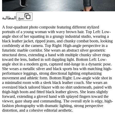
المطالبة
نسخ
A four-quadrant photo composite featuring different stylized
portraits of a young woman with wavy brown hair. Top Left: Low-
angle shot of her squatting in a grungy industrial studio, wearing a
black leather jacket, ripped jeans, and chunky combat boots, looking
confidently at the camera. Top Right: High-angle perspective in a
futuristic marble corridor. She wears an abstract silver geometric
structural dress, extending a hand with multiple chunky silver rings
toward the lens, bathed in soft dappling light. Bottom Left: Low-
angle shot in a modern gym, captured mid-lunge in a dynamic pose.
She wears a metallic silver and black sports bra with matching high-
performance leggings, strong directional lighting emphasizing
movement and athletic form. Bottom Right: Low-angle wide shot in
a minimalist room with a sleek black leather couch. She wears an
oversized black tailored blazer with no shirt underneath, paired with
thigh-high boots and fitted black leather gloves. She leans slightly
forward, extending a gloved hand with splayed fingers toward the
viewer, gaze sharp and commanding. The overall style is edgy, high-
fashion photography with dramatic lighting, strong perspective
distortion, and a cohesive editorial aesthetic.