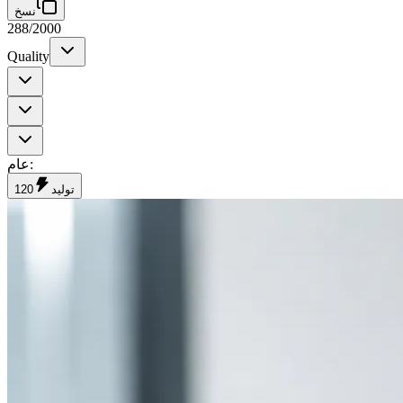
نسخ
288
/
2000
Quality
:
عام
توليد
120