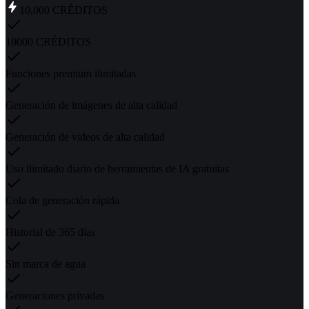
10,000
CRÉDITOS
10000 CRÉDITOS
Funciones premium ilimitadas
Generación de imágenes de alta calidad
Generación de videos de alta calidad
Uso ilimitado diario de herramientas de IA gratuitas
Cola de generación rápida
Historial de 365 días
Sin marca de agua
Generaciones privadas