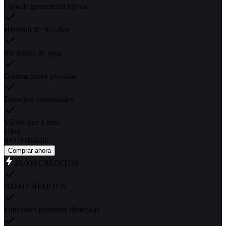
Cola de generación rápida
Historial de 365 días
Sin marca de agua
Generaciones privadas
Derechos comerciales
Válido por 1 mes
Ultra
$
49.99
$
66.66
Comprar ahora
26,000
CRÉDITOS
26000 CRÉDITOS
Funciones premium ilimitadas