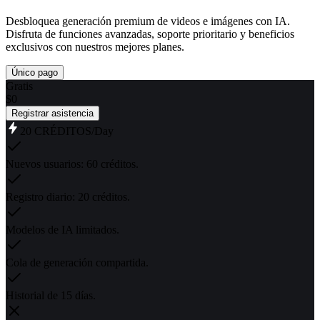
Desbloquea generación premium de videos e imágenes con IA.
Disfruta de funciones avanzadas, soporte prioritario y beneficios
exclusivos con nuestros mejores planes.
Único pago
Gratis
$
0
Registrar asistencia
20
CRÉDITOS
/Day
Nuevos usuarios: 60 créditos.
Registro diario: 20 créditos.
Modelos de IA limitados.
Cola de generación compartida.
Historial de 15 días.