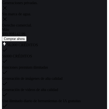
Generaciones privadas.
Sin marca de agua.
Derecho comercial.
Máx
$
99.99
$
142.99
Comprar ahora
56,000
CRÉDITOS
56000 CRÉDITOS
Funciones premium ilimitadas
Generación de imágenes de alta calidad
Generación de videos de alta calidad
Uso ilimitado diario de herramientas de IA gratuitas