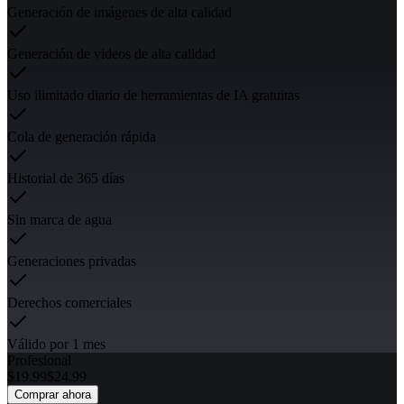
Generación de imágenes de alta calidad
Generación de videos de alta calidad
Uso ilimitado diario de herramientas de IA gratuitas
Cola de generación rápida
Historial de 365 días
Sin marca de agua
Generaciones privadas
Derechos comerciales
Válido por 1 mes
Profesional
$
19.99
$
24.99
Comprar ahora