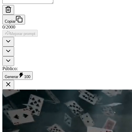
Copiar
0
/
2000
Mejorar prompt
Público
:
Generar
100