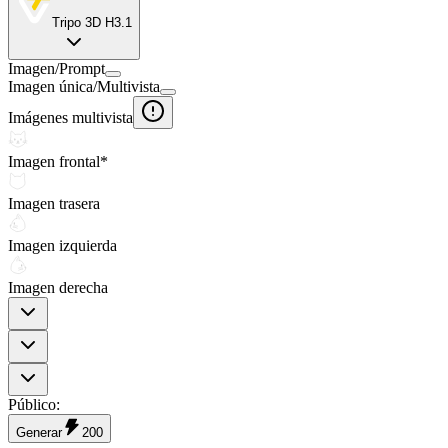
Tripo 3D H3.1
Imagen
/
Prompt
Imagen única
/
Multivista
Imágenes multivista
Imagen frontal
*
Imagen trasera
Imagen izquierda
Imagen derecha
Público
:
Generar
200