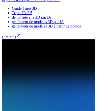
Guide Tripo 3D
Tripo 3D 2.5
de l'image à la 3D par IA
générateur de modèles 3D par IA
générateur de modèles 3D à partir de photos
Lire plus