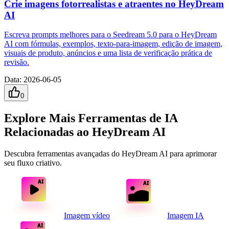
Crie imagens fotorrealistas e atraentes no HeyDream
AI
Escreva prompts melhores para o Seedream 5.0 para o HeyDream
AI com fórmulas, exemplos, texto-para-imagem, edição de imagem,
visuais de produto, anúncios e uma lista de verificação prática de
revisão.
Data
:
2026-06-05
0
Explore Mais Ferramentas de IA
Relacionadas ao HeyDream AI
Descubra ferramentas avançadas do HeyDream AI para aprimorar
seu fluxo criativo.
Imagem vídeo
Imagem IA