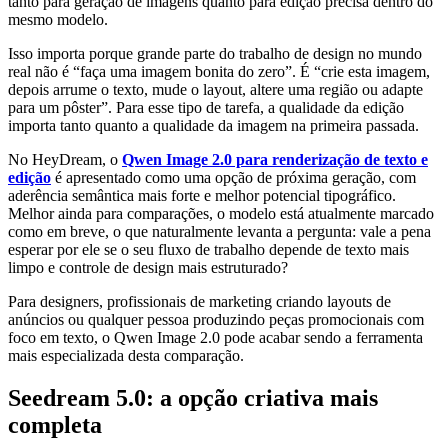
tanto para geração de imagens quanto para edição precisa dentro do
mesmo modelo.
Isso importa porque grande parte do trabalho de design no mundo
real não é “faça uma imagem bonita do zero”. É “crie esta imagem,
depois arrume o texto, mude o layout, altere uma região ou adapte
para um pôster”. Para esse tipo de tarefa, a qualidade da edição
importa tanto quanto a qualidade da imagem na primeira passada.
No HeyDream, o
Qwen Image 2.0 para renderização de texto e
edição
é apresentado como uma opção de próxima geração, com
aderência semântica mais forte e melhor potencial tipográfico.
Melhor ainda para comparações, o modelo está atualmente marcado
como em breve, o que naturalmente levanta a pergunta: vale a pena
esperar por ele se o seu fluxo de trabalho depende de texto mais
limpo e controle de design mais estruturado?
Para designers, profissionais de marketing criando layouts de
anúncios ou qualquer pessoa produzindo peças promocionais com
foco em texto, o Qwen Image 2.0 pode acabar sendo a ferramenta
mais especializada desta comparação.
Seedream 5.0: a opção criativa mais
completa