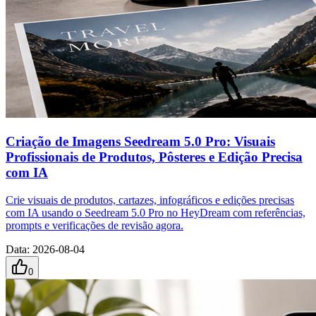
Criação de Imagens Seedream 5.0 Pro: Visuais
Profissionais de Produtos, Pôsteres e Edição Precisa
com IA
Crie visuais de produtos, cartazes, infográficos e edições precisas
com IA usando o Seedream 5.0 Pro no HeyDream com referências,
prompts e verificações de revisão agora.
Data
:
2026-08-04
0