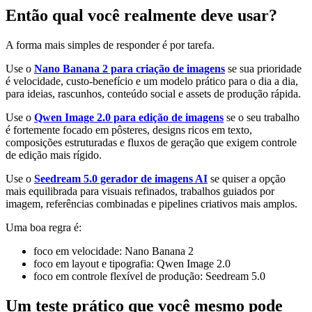
Então qual você realmente deve usar?
A forma mais simples de responder é por tarefa.
Use o
Nano Banana 2 para criação de imagens
se sua prioridade
é velocidade, custo-benefício e um modelo prático para o dia a dia,
para ideias, rascunhos, conteúdo social e assets de produção rápida.
Use o
Qwen Image 2.0 para edição de imagens
se o seu trabalho
é fortemente focado em pôsteres, designs ricos em texto,
composições estruturadas e fluxos de geração que exigem controle
de edição mais rígido.
Use o
Seedream 5.0 gerador de imagens AI
se quiser a opção
mais equilibrada para visuais refinados, trabalhos guiados por
imagem, referências combinadas e pipelines criativos mais amplos.
Uma boa regra é:
foco em velocidade: Nano Banana 2
foco em layout e tipografia: Qwen Image 2.0
foco em controle flexível de produção: Seedream 5.0
Um teste prático que você mesmo pode