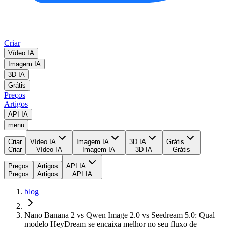
Criar
Vídeo IA
Imagem IA
3D IA
Grátis
Preços
Artigos
API IA
menu
Criar
Vídeo IA
Imagem IA
3D IA
Grátis
Criar
Vídeo IA
Imagem IA
3D IA
Grátis
Preços
Artigos
API IA
Preços
Artigos
API IA
blog
Nano Banana 2 vs Qwen Image 2.0 vs Seedream 5.0: Qual
modelo HeyDream se encaixa melhor no seu fluxo de