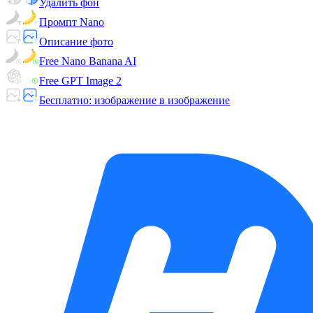
Удалить фон
Промпт Nano
Описание фото
Free Nano Banana AI
Free GPT Image 2
Бесплатно: изображение в изображение