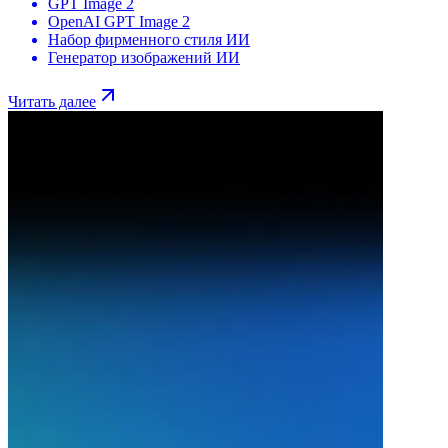
GPT Image 2
OpenAI GPT Image 2
Набор фирменного стиля ИИ
Генератор изображений ИИ
Читать далее