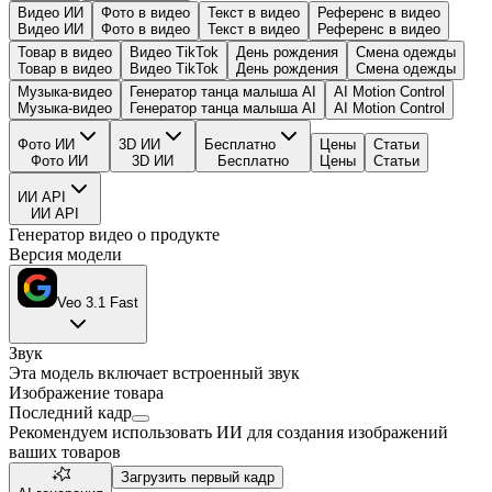
Видео ИИ
Фото в видео
Текст в видео
Референс в видео
Видео ИИ
Фото в видео
Текст в видео
Референс в видео
Товар в видео
Видео TikTok
День рождения
Смена одежды
Товар в видео
Видео TikTok
День рождения
Смена одежды
Музыка-видео
Генератор танца малыша AI
AI Motion Control
Музыка-видео
Генератор танца малыша AI
AI Motion Control
Фото ИИ
3D ИИ
Бесплатно
Цены
Статьи
Фото ИИ
3D ИИ
Бесплатно
Цены
Статьи
ИИ API
ИИ API
Генератор видео о продукте
Версия модели
Veo 3.1 Fast
Звук
Эта модель включает встроенный звук
Изображение товара
Последний кадр
Рекомендуем использовать ИИ для создания изображений
ваших товаров
Загрузить первый кадр