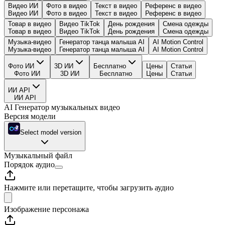
Видео ИИ
Фото в видео
Текст в видео
Референс в видео
Видео ИИ
Фото в видео
Текст в видео
Референс в видео
Товар в видео
Видео TikTok
День рождения
Смена одежды
Товар в видео
Видео TikTok
День рождения
Смена одежды
Музыка-видео
Генератор танца малыша AI
AI Motion Control
Музыка-видео
Генератор танца малыша AI
AI Motion Control
Фото ИИ
3D ИИ
Бесплатно
Цены
Статьи
Фото ИИ
3D ИИ
Бесплатно
Цены
Статьи
ИИ API
ИИ API
AI Генератор музыкальных видео
Версия модели
Select model version
Музыкальный файл
Порядок аудио
Нажмите или перетащите, чтобы загрузить аудио
Изображение персонажа