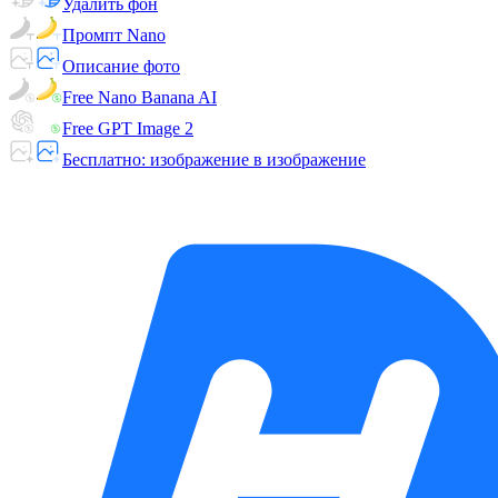
Удалить фон
Промпт Nano
Описание фото
Free Nano Banana AI
Free GPT Image 2
Бесплатно: изображение в изображение