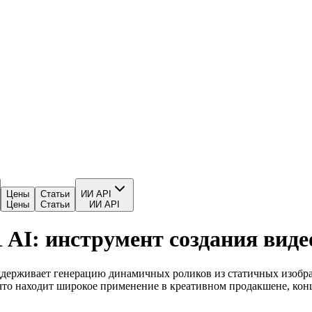
Цены
Статьи
ИИ API
Цены
Статьи
ИИ API
1 AI: инструмент создания виде
поддерживает генерацию динамичных роликов из статичных изобр
что находит широкое применение в креативном продакшене, кон