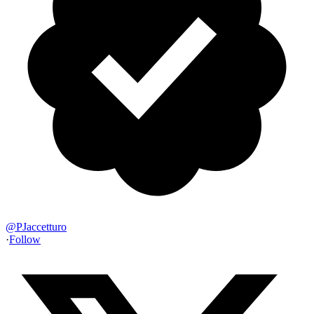
@
PJaccetturo
·
Follow