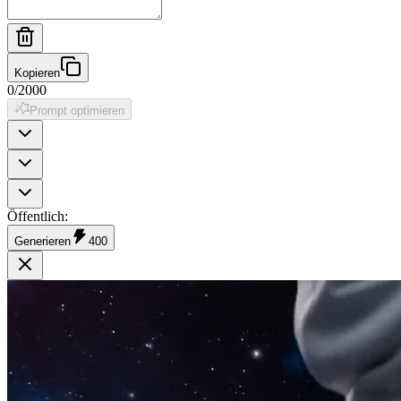
Kopieren
0
/
2000
Prompt optimieren
Öffentlich
:
Generieren
400