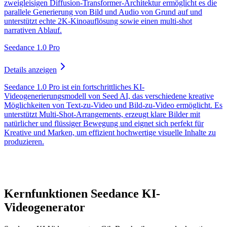
zweigleisigen Diffusion-Transformer-Architektur ermöglicht es die
parallele Generierung von Bild und Audio von Grund auf und
unterstützt echte 2K-Kinoauflösung sowie einen multi-shot
narrativen Ablauf.
Seedance 1.0 Pro
Details anzeigen
Seedance 1.0 Pro ist ein fortschrittliches KI-
Videogenerierungsmodell von Seed AI, das verschiedene kreative
Möglichkeiten von Text-zu-Video und Bild-zu-Video ermöglicht. Es
unterstützt Multi-Shot-Arrangements, erzeugt klare Bilder mit
natürlicher und flüssiger Bewegung und eignet sich perfekt für
Kreative und Marken, um effizient hochwertige visuelle Inhalte zu
produzieren.
Kernfunktionen Seedance KI-
Videogenerator