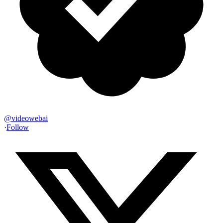
@
videowebai
·
Follow