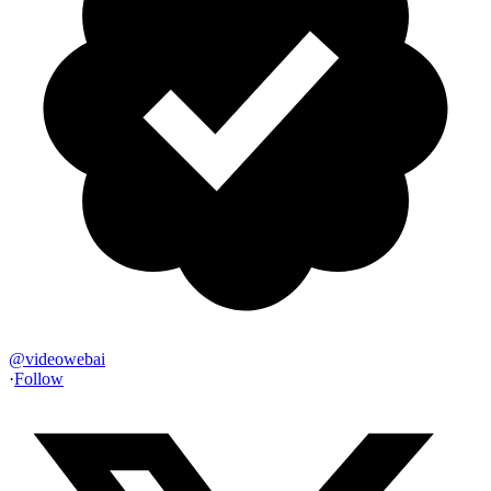
@
videowebai
·
Follow