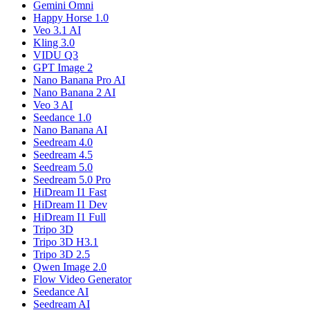
Gemini Omni
Happy Horse 1.0
Veo 3.1 AI
Kling 3.0
VIDU Q3
GPT Image 2
Nano Banana Pro AI
Nano Banana 2 AI
Veo 3 AI
Seedance 1.0
Nano Banana AI
Seedream 4.0
Seedream 4.5
Seedream 5.0
Seedream 5.0 Pro
HiDream I1 Fast
HiDream I1 Dev
HiDream I1 Full
Tripo 3D
Tripo 3D H3.1
Tripo 3D 2.5
Qwen Image 2.0
Flow Video Generator
Seedance AI
Seedream AI