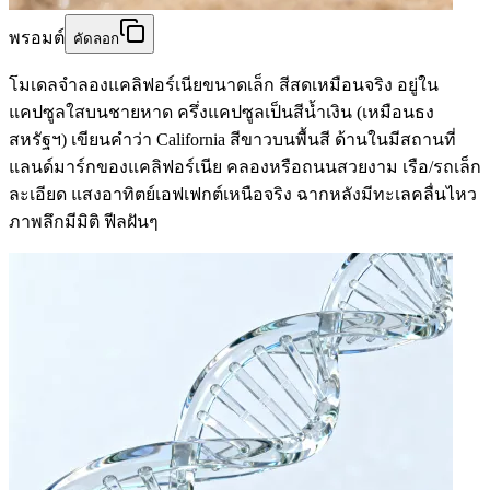
พรอมต์
คัดลอก
โมเดลจำลองแคลิฟอร์เนียขนาดเล็ก สีสดเหมือนจริง อยู่ใน
แคปซูลใสบนชายหาด ครึ่งแคปซูลเป็นสีน้ำเงิน (เหมือนธง
สหรัฐฯ) เขียนคำว่า California สีขาวบนพื้นสี ด้านในมีสถานที่
แลนด์มาร์กของแคลิฟอร์เนีย คลองหรือถนนสวยงาม เรือ/รถเล็ก
ละเอียด แสงอาทิตย์เอฟเฟกต์เหนือจริง ฉากหลังมีทะเลคลื่นไหว
ภาพลึกมีมิติ ฟีลฝันๆ